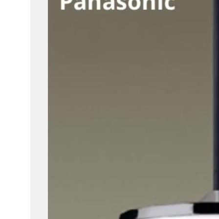
ッ
プ
あ
ま
市