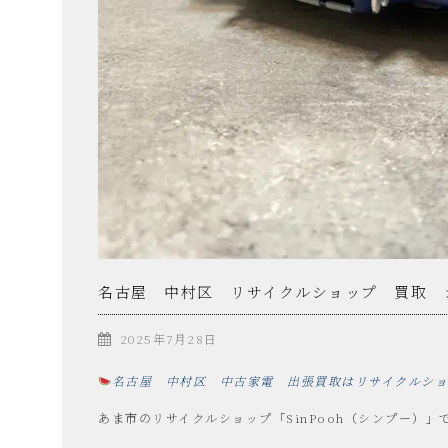
プ
ー
SinPooh
は
中
名古屋 中村区 リサイクルショップ 買取 
2025年7月28日
古
名古屋 中村区 中古家電 出張買取はリサイクルシ
家
あま市のリサイクルショップ「SinPooh（シンプー）」