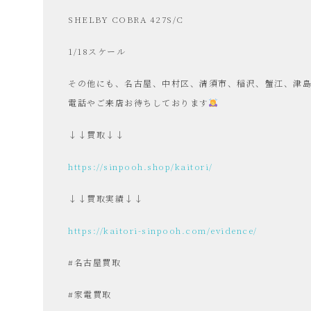
SHELBY COBRA 427S/C
品
1/18スケール
その他にも、名古屋、中村区、清須市、稲沢、蟹江、津
販
電話やご来店お待ちしております
売
↓↓買取↓↓
https://sinpooh.shop/kaitori/
雑
↓↓買取実績↓↓
貨
https://kaitori-sinpooh.com/evidence/
屋
#名古屋買取
#家電買取
み