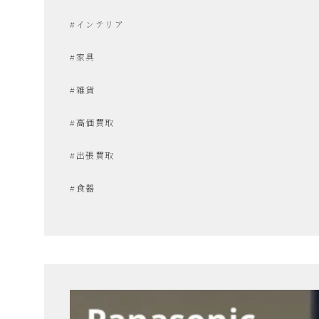
な
#インテリア
リ
#家具
#雑貨
サ
#高価買取
イ
#出張買取
ク
#食器
ル
シ
ョ