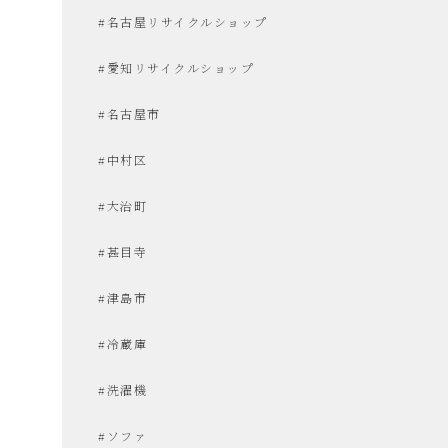
#名古屋リサイクルショップ
た
#愛知リサイクルショップ
い
#名古屋市
#中村区
な
#大治町
お
#甚目寺
し
#津島市
#冷蔵庫
ゃ
#洗濯機
れ
#ソファ