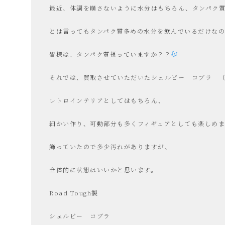
最近、体調を崩さないように水分はもちろん、タンパク
電
とは言ってもタンパク質多めの水分を飲んでいるだけな
買
皆様は、タンパク質摂っていますか？？
取・
それでは、買取させていただいたシェルビー コブラ （SHE
レトロインテリアとしてはもちろん、
リ
細かい作り、可動部分も多くフィギュアとしても楽しめ
サ
飾っていたので多少汚れがありますが、
イ
全体的に状態はいいかと思います。
Road Tough製
ク
シェルビー コブラ
ル