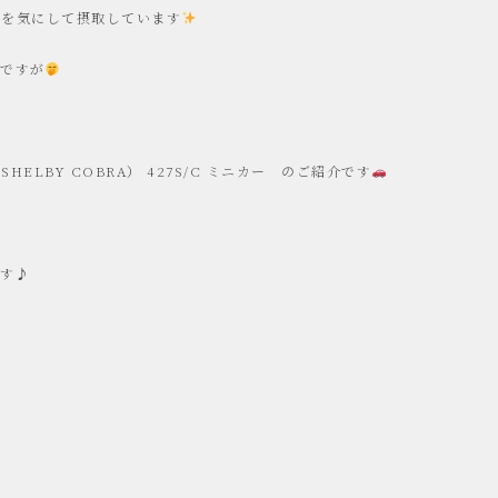
質を気にして摂取しています
のですが
LBY COBRA） 427S/C ミニカー のご紹介です
ます♪