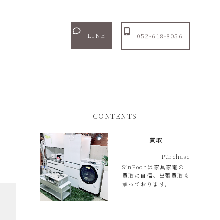
LINE
052-618-8056
CONTENTS
買取
Purchase
SinPoohは家具家電の
買取に自信。出張買取も
承っております。