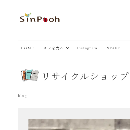
コ
ン
テ
あ
Just
ン
another
ツ
ま
WordPress
へ
HOME
モノを売る
Instagram
STAFF
site
ス
市
キ
ッ
リサイクルショッ
プ
リ
サ
blog
イ