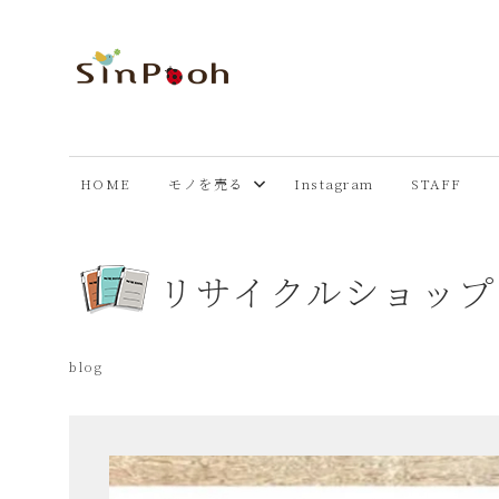
コ
ン
テ
あ
Just
ン
another
ツ
ま
WordPress
へ
HOME
モノを売る
Instagram
STAFF
site
ス
市
キ
ッ
リサイクルショッ
プ
リ
サ
blog
イ