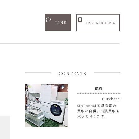
LINE
052-618-8056
CONTENTS
買取
Purchase
SinPoohは家具家電の
買取に自信。出張買取も
承っております。