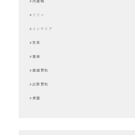
#洗濯機
な
#ソファ
リ
#インテリア
サ
#家具
#雑貨
イ
#高価買取
ク
#出張買取
ル
#食器
シ
ョ