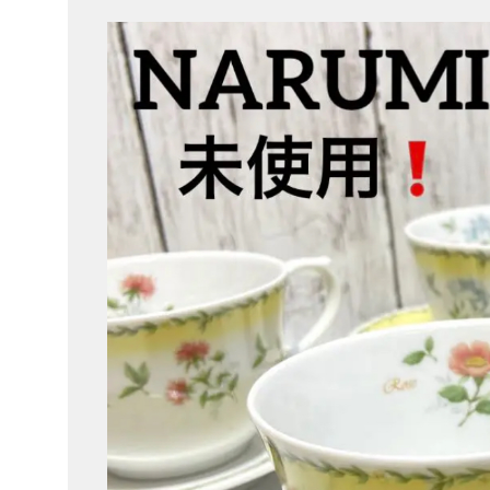
ッ
プ
あ
ま
市