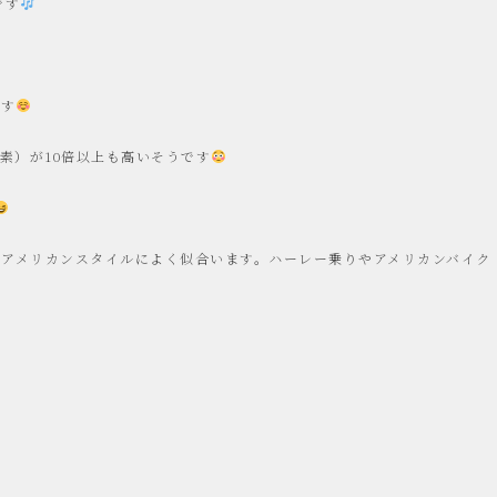
です
です
素）が10倍以上も高いそうです
アメリカンスタイルによく似合います。ハーレー乗りやアメリカンバイク