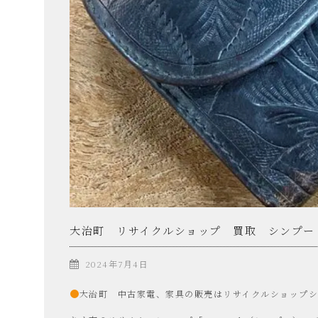
プ
ー
SinPooh
は
中
大治町 リサイクルショップ 買取 シンプー
古
2024年7月4日
家
大治町 中古家電、家具の販売はリサイクルショップ