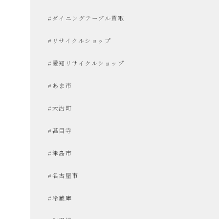
#ダイニングテーブル買取
た
#リサイクルショップ
い
#愛知リサイクルショップ
な
#あま市
#大治町
お
#甚目寺
し
#津島市
ゃ
#名古屋市
#冷蔵庫
れ