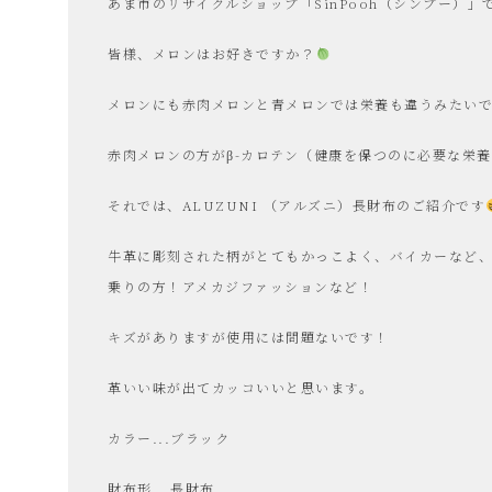
あま市のリサイクルショップ「SinPooh（シンプー）」
電
皆様、メロンはお好きですか？
買
メロンにも赤肉メロンと青メロンでは栄養も違うみたい
赤肉メロンの方がβ-カロテン（健康を保つのに必要な栄養
取・
それでは、ALUZUNI （アルズニ）長財布のご紹介です
リ
牛革に彫刻された柄がとてもかっこよく、バイカーなど、
乗りの方！アメカジファッションなど！
サ
キズがありますが使用には問題ないです！
イ
革いい味が出てカッコいいと思います。
ク
カラー...ブラック
財布形...長財布
ル