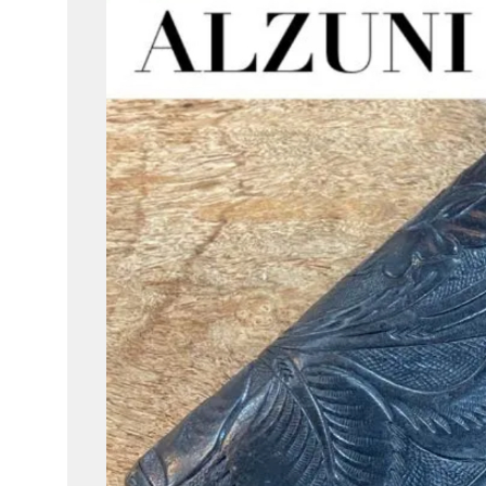
ク
ル
シ
ョ
ッ
プ
シ
ン