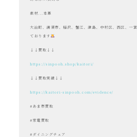
素材...本革
品
大治町、清須市、稲沢、蟹江、津島、中村区、西区、一
ております
販
↓↓買取↓↓
売
https://sinpooh.shop/kaitori/
雑
↓↓買取実績↓↓
https://kaitori-sinpooh.com/evidence/
貨
#あま市買取
屋
#家電買取
み
#ダイニングチェア