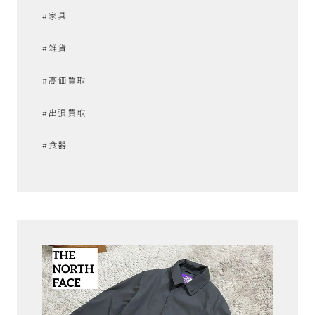
プ
#家具
あ
#雑貨
ま
#高価買取
#出張買取
市
#食器