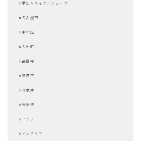
#愛知リサイクルショップ
な
#名古屋市
リ
#中村区
サ
#大治町
イ
#甚目寺
ク
#津島市
ル
#冷蔵庫
シ
#洗濯機
ョ
#ソファ
ッ
#インテリア