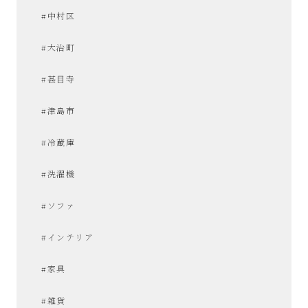
#中村区
#大治町
#甚目寺
#津島市
#冷蔵庫
#洗濯機
#ソファ
#インテリア
#家具
#雑貨