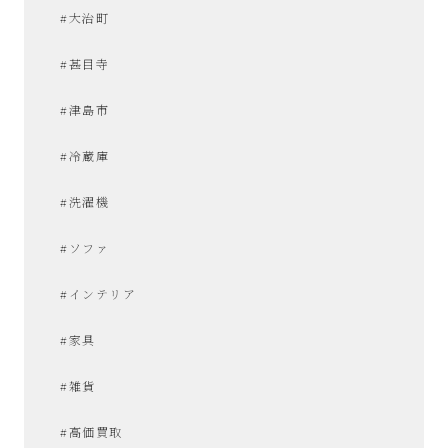
#大治町
#甚目寺
#津島市
#冷蔵庫
#洗濯機
#ソファ
#インテリア
#家具
#雑貨
#高価買取