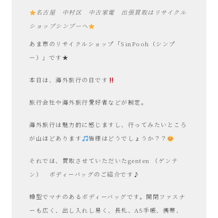
SinPooh
名古屋 中村区 中古家電 出張買取はリサイクル
ショップシンプーへ
は
あま市のリサイクルショップ「SinPooh（シンプ
中
ー）」です★
古
本日は、海外旅行の日です
家
旅行会社や海外旅行愛好者などが制定。
電
海外旅行は魅力的に感じますし、行ってみたいところ
が山ほどあります
皆様はどうでしょうか？？
買
それでは、買取させていただいたgenten （ゲンテ
取・
ン） ボディーバッグのご紹介です♪
樽型でマチのあるボディーバッグです。開閉ファスナ
リ
ーも広く、出し入れし易く、長札、A5手帳、携帯、