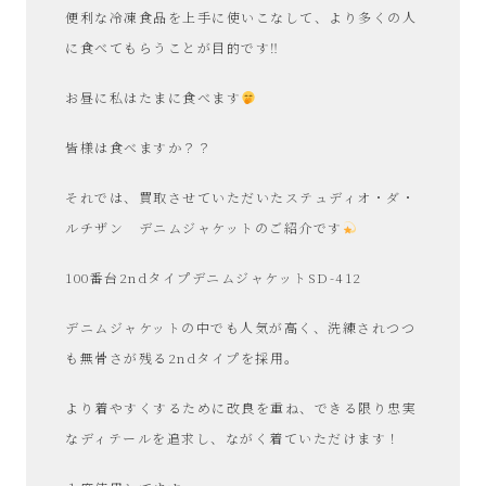
便利な冷凍食品を上手に使いこなして、より多くの人
に食べてもらうことが目的です‼︎
お昼に私はたまに食べます
皆様は食べますか？？
それでは、買取させていただいたステュディオ・ダ・
ルチザン デニムジャケットのご紹介です
100番台2ndタイプデニムジャケットSD-412
デニムジャケットの中でも人気が高く、洗練されつつ
も無骨さが残る2ndタイプを採用。
より着やすくするために改良を重ね、できる限り忠実
なディテールを追求し、ながく着ていただけます！