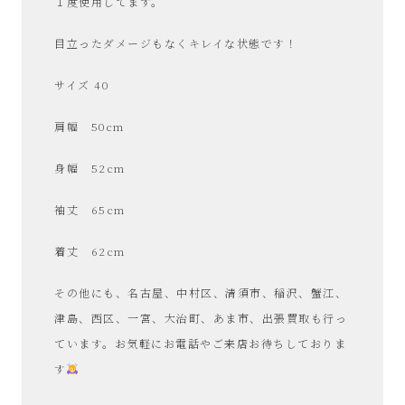
１度使用してます。
目立ったダメージもなくキレイな状態です！
サイズ 40
肩幅 50cm
身幅 52cm
袖丈 65cm
着丈 62cm
その他にも、名古屋、中村区、清須市、稲沢、蟹江、
津島、西区、一宮、大治町、あま市、出張買取も行っ
ています。お気軽にお電話やご来店お待ちしておりま
す