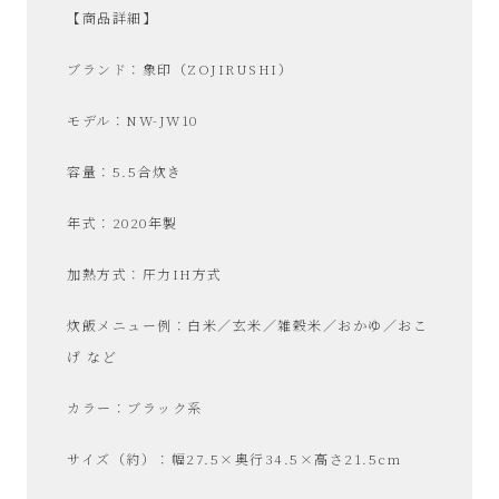
【商品詳細】
ブランド：象印（ZOJIRUSHI）
モデル：NW-JW10
容量：5.5合炊き
年式：2020年製
加熱方式：圧力IH方式
炊飯メニュー例：白米／玄米／雑穀米／おかゆ／おこ
げ など
カラー：ブラック系
サイズ（約）：幅27.5×奥行34.5×高さ21.5cm