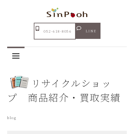
コ
ン
テ
Just
ン
あ
another
LINE
052-618-8056
ツ
WordPress
ま
へ
site
ス
市
キ
ッ
リ
リサイクルショッ
プ
サ
プ 商品紹介・買取実績
イ
blog
ク