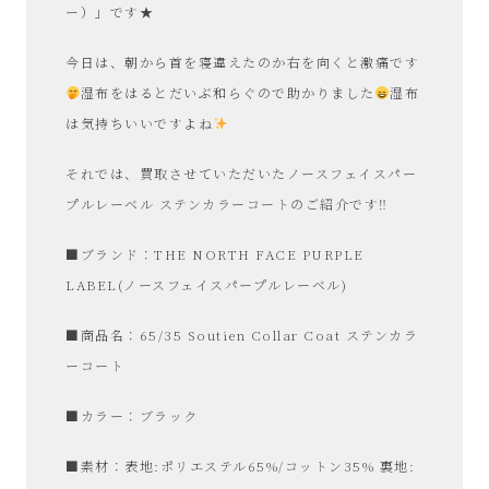
ー）」です★
今日は、朝から首を寝違えたのか右を向くと激痛です
湿布をはるとだいぶ和らぐので助かりました
湿布
は気持ちいいですよね
それでは、買取させていただいたノースフェイスパー
プルレーベル ステンカラーコートのご紹介です‼︎
■ブランド：THE NORTH FACE PURPLE
LABEL(ノースフェイスパープルレーベル)
■商品名：65/35 Soutien Collar Coat ステンカラ
ーコート
■カラー：ブラック
■素材：表地:ポリエステル65%/コットン35% 裏地: