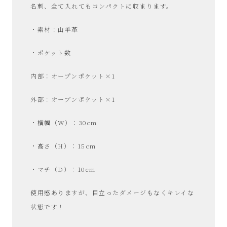
サ
名刺、全て入れてもコンパクトに収まります。
イ
・素材：山羊革
・ポケット数
ク
内部：オープンポケット×1
ル
外部：オープンポケット×1
品
・横幅（W）：30cm
販
・高さ（H）：15cm
売
・マチ（D）：10cm
雑
使用感ありますが、目立ったダメージもなくキレイな
貨
状態です！