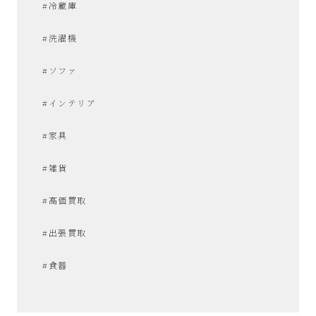
#冷蔵庫
#洗濯機
#ソファ
#インテリア
#家具
#雑貨
#高価買取
#出張買取
#食器