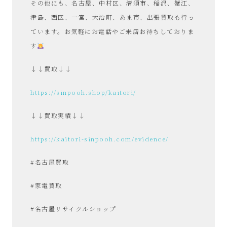
その他にも、名古屋、中村区、清須市、稲沢、蟹江、
屋
津島、西区、一宮、大治町、あま市、出張買取も行っ
み
ています。お気軽にお電話やご来店お待ちしておりま
す
た
↓↓買取↓↓
い
https://sinpooh.shop/kaitori/
な
↓↓買取実績↓↓
お
https://kaitori-sinpooh.com/evidence/
し
#名古屋買取
ゃ
#家電買取
れ
#名古屋リサイクルショップ