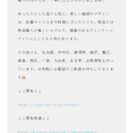
ゆったりとした座り心地と、美しい曲線のデザイン
は、読書やくつろぎの時間にぴったりです。現在では
新品購入が難しいモデルで、価値のあるヴィンテージ
アイテムとしても人気があります。
その他にも、名古屋、中村区、清須市、稲沢、蟹江、
津島、西区、一宮、大治町、あま市、出張買取も行っ
ています。お気軽にお電話やご来店お待ちしておりま
す
↓↓買取↓↓
https://sinpooh.shop/kaitori/
↓↓買取実績↓↓
https://kaitori-sinpooh.com/evidence/