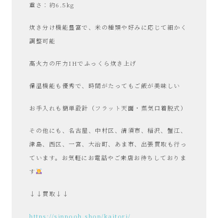
重さ：約6.5kg
炊き分け機能豊富で、米の種類や好みに応じて細かく
調整可能
高火力の圧力IHでふっくら炊き上げ
保温機能も優秀で、時間がたってもご飯が美味しい
お手入れも簡単設計（フラット天面・蒸気口着脱式）
その他にも、名古屋、中村区、清須市、稲沢、蟹江、
津島、西区、一宮、大治町、あま市、出張買取も行っ
ています。お気軽にお電話やご来店お待ちしておりま
す
↓↓買取↓↓
https://sinpooh.shop/kaitori/