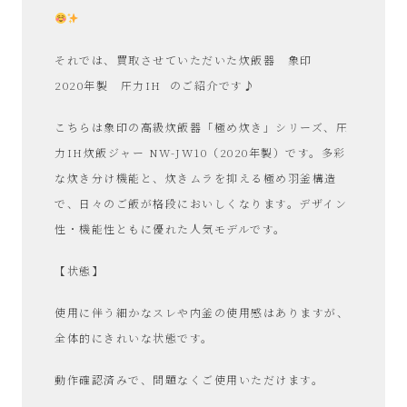
それでは、買取させていただいた炊飯器 象印
2020年製 圧力IH
のご紹介です♪
こちらは象印の高級炊飯器「極め炊き」シリーズ、圧
力IH炊飯ジャー NW-JW10（2020年製）です。多彩
な炊き分け機能と、炊きムラを抑える極め羽釜構造
で、日々のご飯が格段においしくなります。デザイン
性・機能性ともに優れた人気モデルです。
【状態】
使用に伴う細かなスレや内釜の使用感はありますが、
全体的にきれいな状態です。
動作確認済みで、問題なくご使用いただけます。