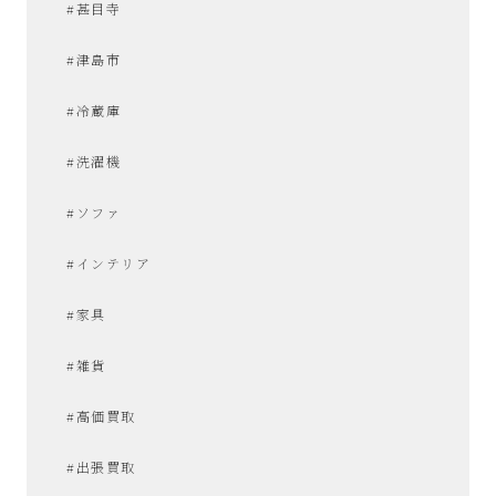
#甚目寺
#津島市
#冷蔵庫
#洗濯機
#ソファ
#インテリア
#家具
#雑貨
#高価買取
#出張買取