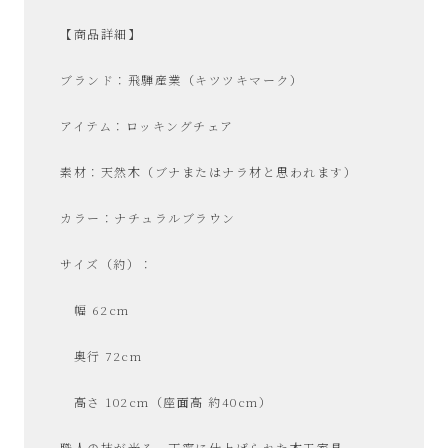
【商品詳細】
ブランド：飛騨産業（キツツキマーク）
アイテム：ロッキングチェア
素材：天然木（ブナまたはナラ材と思われます）
カラー：ナチュラルブラウン
サイズ（約）：
幅 62cm
奥行 72cm
高さ 102cm（座面高 約40cm）
職人の技が光る、丁寧に仕上げられた木工家具。