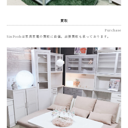
SinPooh
は
買取
Purchase
中
SinPoohは家具家電の買取に自信。出張買取も承っております。
古
家
電
買
取・
リ