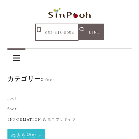
コ
ン
テ
Just
ン
あ
another
LINE
052-618-8056
ツ
WordPress
ま
へ
site
ス
市
キ
ッ
カテゴリー:
リ
foot
プ
サ
2021年4月13日
foot
foot
イ
INFORMATION あま市のリサイク
ク
続きを読む