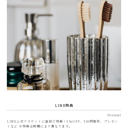
な
リ
サ
イ
ク
ル
シ
ョ
LINE特典
Present
ッ
LINE公式アカウントに登録で特典！5％OFF、500円割引、プレゼン
トなど ※特典は時期により異なります。