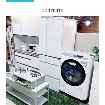
ル
CONTENTS
シ
ョ
ッ
プ
シ
ン
プ
ー