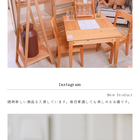
屋
み
た
い
な
お
Instagram
New Product
し
随時新しい商品を入荷しています。毎日来店しても楽しめるお店です。
ゃ
れ