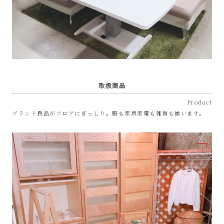
サ
イ
ク
ル
取扱商品
Product
品
ブランド良品がフロアにぎっしり。服も家具家電も雑貨も揃います。
販
売
雑
貨