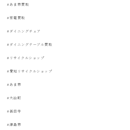
な
#あま市買取
#家電買取
リ
#ダイニングチェア
サ
#ダイニングテーブル買取
イ
#リサイクルショップ
ク
#愛知リサイクルショップ
ル
#あま市
シ
#大治町
ョ
#甚目寺
ッ
#津島市