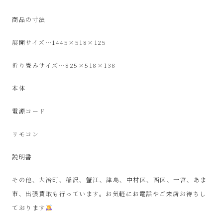
屋
商品の寸法
み
展開サイズ…1445×518×125
た
折り畳みサイズ…825×518×138
い
本体
な
電源コード
お
リモコン
し
説明書
ゃ
その他、大治町、稲沢、蟹江、津島、中村区、西区、一宮、あま
市、出張買取も行っています。お気軽にお電話やご来店お待ちし
れ
ております