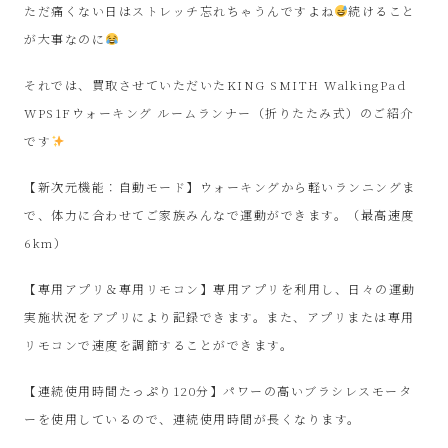
ル
ただ痛くない日はストレッチ忘れちゃうんですよね
続けること
が大事なのに
シ
それでは、買取させていただいたKING SMITH WalkingPad
ョ
WPS1Fウォーキング ルームランナー（折りたたみ式）のご紹介
です
ッ
【新次元機能：自動モード】ウォーキングから軽いランニングま
プ
で、体力に合わせてご家族みんなで運動ができます。（最高速度
6km）
シ
【専用アプリ＆専用リモコン】専用アプリを利用し、日々の運動
ン
実施状況をアプリにより記録できます。また、アプリまたは専用
リモコンで速度を調節することができます。
プ
【連続使用時間たっぷり120分】パワーの高いブラシレスモータ
ー
ーを使用しているので、連続使用時間が長くなります。