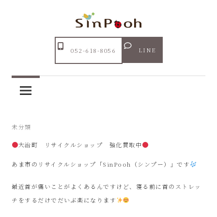
コ
ン
テ
Just
ン
あ
another
LINE
052-618-8056
ツ
WordPress
ま
へ
site
ス
市
キ
ッ
リ
2024年5月23日
未分類
プ
大治町 リサイクルショップ 強化買取中
サ
あま市のリサイクルショップ「SinPooh（シンプー）」です
イ
最近首が痛いことがよくあるんですけど、寝る前に首のストレッ
ク
チをするだけでだいぶ楽になります