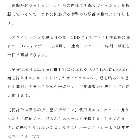
SinPooh
【衝撃吸収クッション】走行板の内部に衝撃吸収クッションを搭
載しているので、身体に跳ね返る衝撃から足首や膝などを守りま
は
す。
中
【スタイリッシュで視聴性の高いLEDディスプレイ】視認性に優
れたLEDディスプレイを採用し、速度・カロリー・時間・距離を
古
一目で確認できます。
家
【余裕で走れる広々走行面】安全に走れる400×1200ｍmの走行
面を誇ります。ゆったりとしたサイズですので、足を踏み外す恐
電
れや窮屈さを感じる懸念が一切なく、ご高齢者でも安心してお使
い頂けます。
買
【特許取得済みの折り畳みデザイン】使用後はコンパクトに折り
取・
たたんで収納でき、限られたスペースで保管することができま
リ
す。従来の折りたたむことができないルームランナーよりは非常
にコンパクトです。