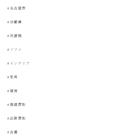
プ
#名古屋市
あ
#冷蔵庫
ま
#洗濯機
市
#ソファ
#インテリア
#家具
#雑貨
#高価買取
#出張買取
#古着