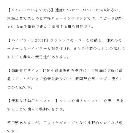
サ
【MAX 6km/hまで対応】速度0.5km/h~MAX 6km/h対応で、
イ
家族全員で楽しめる本格ウォーキングマシンです。スピード調整
も0.1km/h単位で細かく調整する事も可能です。
ク
【ハイパワー1.25HP】ブラシレスモーターを搭載し、従来のモ
ル
ーターよりハイパワー＆耐久性UP。また走行時のマシンの揺れに
対しても非常に安定性があります。
品
【超静音デザイン】時間や設置場所を選びにくく家庭に気軽に設
販
置することができる静音設計なので、時間帯を気にせずに使うこ
とが可能です。
売
【便利な移動用キャスター】マシンを傾けキャスターを床に接地
雑
することで簡単に移動できます。
貨
使用感ありますが、目立ったダメージもなく比較的キレイな状態
です！