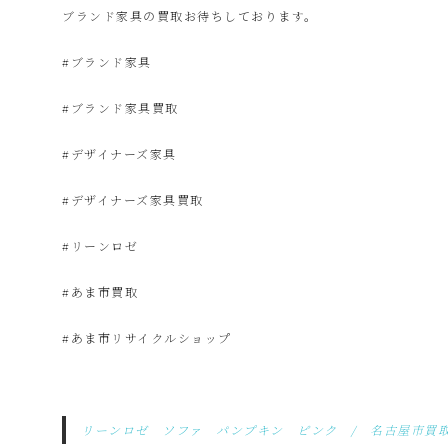
ク
ブランド家具の買取お待ちしております。
#ブランド家具
ル
#ブランド家具買取
シ
#デザイナーズ家具
ョ
#デザイナーズ家具買取
ッ
#リーンロゼ
#あま市買取
プ
#あま市リサイクルショップ
シ
ン
リーンロゼ ソファ パンプキン ピンク / 名古屋市買