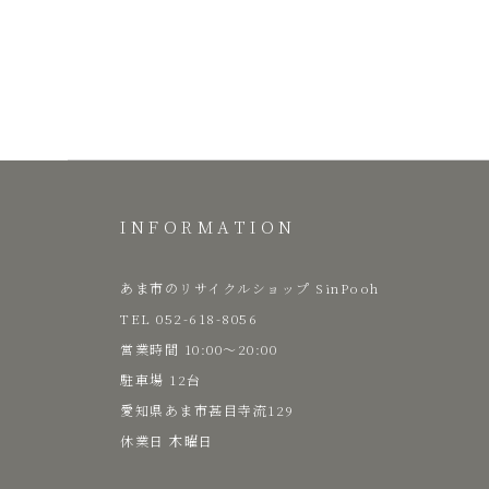
https://kaitori-
プ
sinpooh.com/product/
ー
https://kaitori-
sinpooh.com/product/-/
SinPooh
INFORMATION
は
あま市のリサイクルショップ SinPooh
中
TEL 052-618-8056
​営業時間 10:00～20:00
古
駐車場 12台
愛知県あま市甚目寺流129
​休業日 木曜日
家