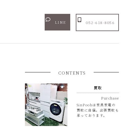
LINE
052-618-8056
CONTENTS
買取
Purchase
SinPoohは家具家電の
買取に自信。出張買取も
承っております。