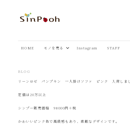
コ
ン
テ
あ
Just
ン
another
ツ
ま
WordPress
へ
HOME
モノを売る
Instagram
STAFF
site
ス
市
キ
ッ
2024年1月19日
BLOG
プ
リ
リーンロゼ パンプキン 一人掛けソファ ピンク 入荷しま
定価は20万以上
サ
シンプー販売価格 98000円＋税
イ
かわいいピンク色で高級感もあり、素敵なデザインです。