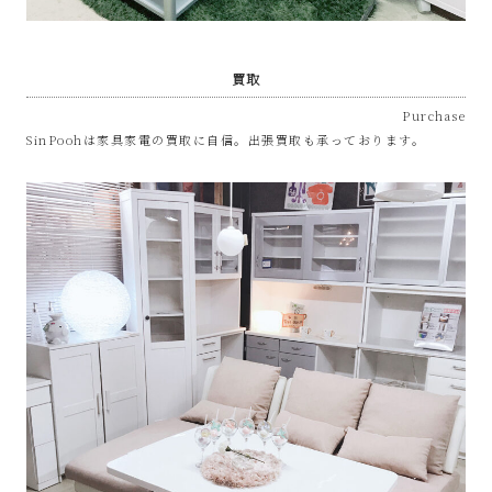
SinPooh
は
買取
Purchase
中
SinPoohは家具家電の買取に自信。出張買取も承っております。
古
家
電
買
取・
リ