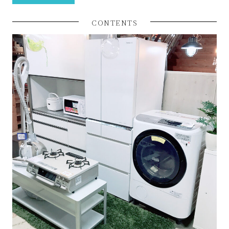
ル
CONTENTS
シ
ョ
ッ
プ
シ
ン
プ
ー