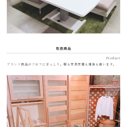
サ
イ
ク
ル
取扱商品
Product
品
ブランド良品がフロアにぎっしり。服も家具家電も雑貨も揃います。
販
売
雑
貨