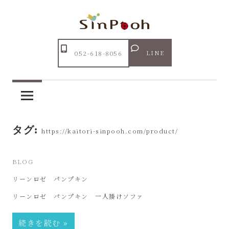
コ
ン
テ
Just
ン
あ
another
LINE
052-618-8056
ツ
WordPress
ま
へ
site
ス
市
キ
ッ
タグ:
リ
https://kaitori-sinpooh.com/product/
プ
サ
2024年1月19日
BLOG
リーンロゼ パンプキン
イ
リーンロゼ パンプキン 一人掛けソファ
ク
続きを読む