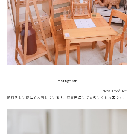
屋
み
た
い
な
お
Instagram
New Product
し
随時新しい商品を入荷しています。毎日来店しても楽しめるお店です。
ゃ
れ