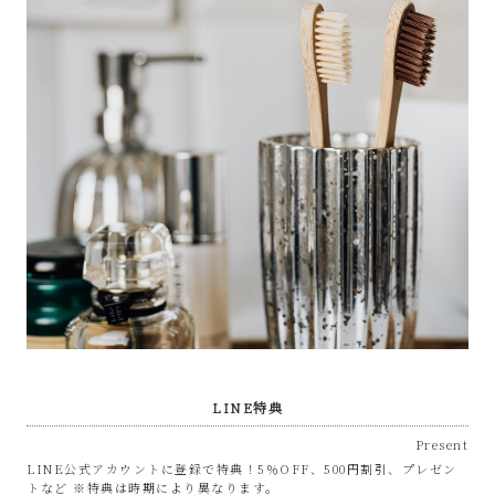
な
リ
サ
イ
ク
ル
シ
ョ
LINE特典
Present
ッ
LINE公式アカウントに登録で特典！5％OFF、500円割引、プレゼン
トなど ※特典は時期により異なります。