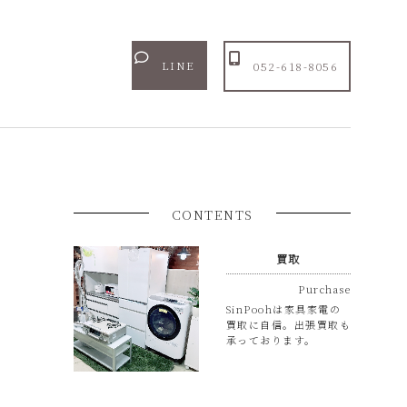
LINE
052-618-8056
CONTENTS
買取
Purchase
SinPoohは家具家電の
買取に自信。出張買取も
承っております。