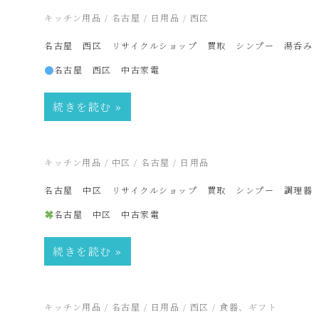
2026年6月15日
キッチン用品
/
名古屋
/
日用品
/
西区
プ
名古屋 西区 リサイクルショップ 買取 シンプー 湯呑み
名古屋 西区 中古家電
ー
続きを読む
SinPooh
は
2026年6月12日
キッチン用品
/
中区
/
名古屋
/
日用品
名古屋 中区 リサイクルショップ 買取 シンプー 調理器
中
名古屋 中区 中古家電
古
続きを読む
家
2026年3月15日
キッチン用品
/
名古屋
/
日用品
/
西区
/
食器、ギフト