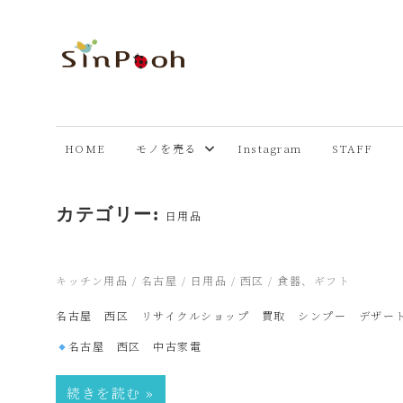
コ
ン
テ
あ
Just
ン
another
ツ
ま
WordPress
へ
HOME
モノを売る
Instagram
STAFF
site
ス
市
キ
カテゴリー:
ッ
日用品
プ
リ
2026年7月7日
キッチン用品
/
名古屋
/
日用品
/
西区
/
食器、ギフト
サ
名古屋 西区 リサイクルショップ 買取 シンプー デザー
名古屋 西区 中古家電
イ
続きを読む