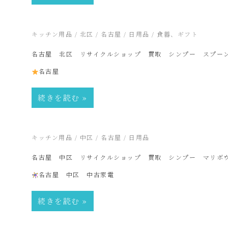
ク
ル
2026年7月6日
キッチン用品
/
北区
/
名古屋
/
日用品
/
食器、ギフト
名古屋 北区 リサイクルショップ 買取 シンプー スプー
シ
名古屋
ョ
続きを読む
ッ
2026年6月19日
キッチン用品
/
中区
/
名古屋
/
日用品
プ
名古屋 中区 リサイクルショップ 買取 シンプー マリボ
名古屋 中区 中古家電
シ
続きを読む
ン