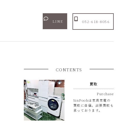
LINE
052-618-8056
CONTENTS
買取
Purchase
SinPoohは家具家電の
買取に自信。出張買取も
承っております。