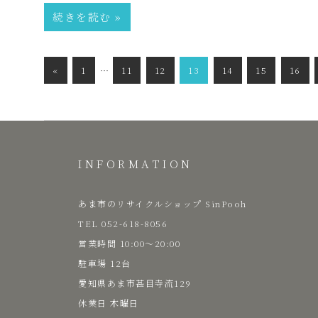
続きを読む
た
投
前
«
1
…
11
12
13
14
15
16
い
稿
の
の
記
な
ペ
事
ー
お
INFORMATION
ジ
送
し
あま市のリサイクルショップ SinPooh
り
TEL 052-618-8056
​営業時間 10:00～20:00
ゃ
駐車場 12台
愛知県あま市甚目寺流129
れ
​休業日 木曜日