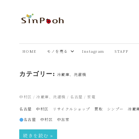
コ
ン
テ
あ
Just
ン
another
ツ
ま
WordPress
へ
HOME
モノを売る
Instagram
STAFF
site
ス
市
キ
カテゴリー:
ッ
冷蔵庫、洗濯機
プ
リ
2025年2月23日
中村区
/
冷蔵庫、洗濯機
/
名古屋
/
家電
サ
名古屋 中村区 リサイクルショップ 買取 シンプー 冷蔵
名古屋 中村区 中古家
イ
続きを読む