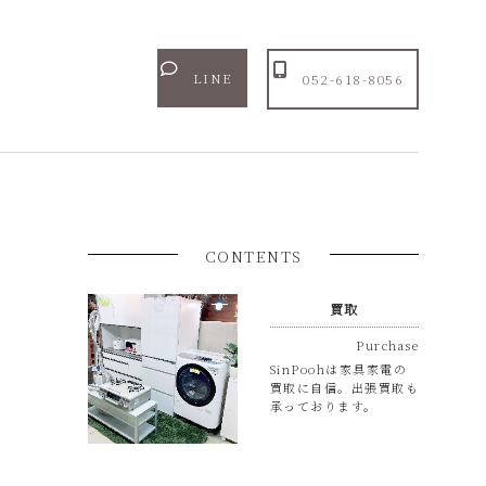
LINE
052-618-8056
CONTENTS
買取
Purchase
SinPoohは家具家電の
買取に自信。出張買取も
承っております。