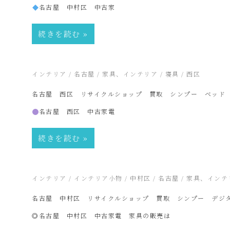
名古屋 中村区 中古家
品
続きを読む
販
2026年4月22日
インテリア
/
名古屋
/
家具、インテリア
/
寝具
/
西区
売
名古屋 西区 リサイクルショップ 買取 シンプー ベッド
名古屋 西区 中古家電
雑
続きを読む
貨
2026年4月2日
インテリア
/
インテリア小物
/
中村区
/
名古屋
/
家具、インテ
屋
名古屋 中村区 リサイクルショップ 買取 シンプー デジ
◎名古屋 中村区 中古家電 家具の販売は
み