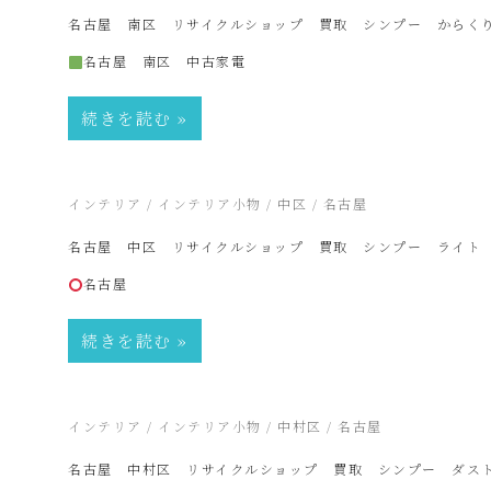
電
名古屋 南区 リサイクルショップ 買取 シンプー からく
名古屋 南区 中古家電
買
続きを読む
取・
2026年5月8日
インテリア
/
インテリア小物
/
中区
/
名古屋
リ
名古屋 中区 リサイクルショップ 買取 シンプー ライト
名古屋
サ
続きを読む
イ
ク
2026年5月6日
インテリア
/
インテリア小物
/
中村区
/
名古屋
名古屋 中村区 リサイクルショップ 買取 シンプー ダス
ル