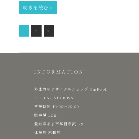
続きを読む
た
投
次
1
2
»
い
稿
の
の
記
な
ペ
事
ー
お
INFORMATION
ジ
送
し
あま市のリサイクルショップ SinPooh
り
TEL 052-618-8056
​営業時間 10:00～20:00
ゃ
駐車場 12台
愛知県あま市甚目寺流129
れ
​休業日 木曜日