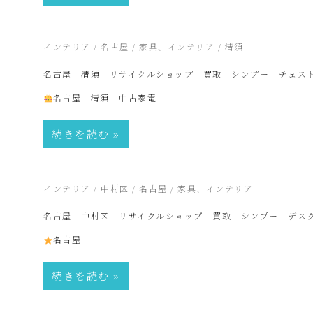
ク
ル
2026年6月21日
インテリア
/
名古屋
/
家具、インテリア
/
清須
名古屋 清須 リサイクルショップ 買取 シンプー チェス
シ
名古屋 清須 中古家電
ョ
続きを読む
ッ
2026年6月20日
インテリア
/
中村区
/
名古屋
/
家具、インテリア
プ
名古屋 中村区 リサイクルショップ 買取 シンプー デス
名古屋
シ
続きを読む
ン