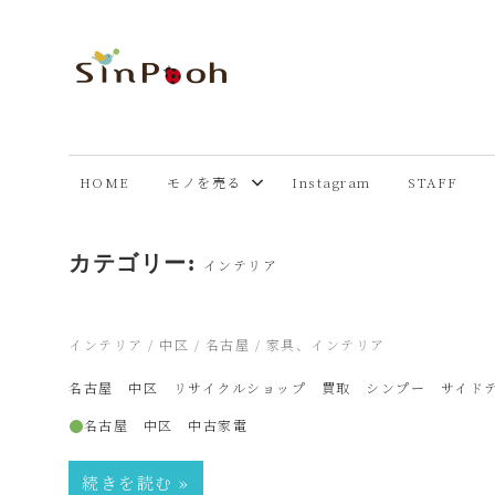
コ
ン
テ
あ
Just
ン
another
ツ
ま
WordPress
へ
HOME
モノを売る
Instagram
STAFF
site
ス
市
キ
カテゴリー:
ッ
インテリア
プ
リ
2026年7月21日
インテリア
/
中区
/
名古屋
/
家具、インテリア
サ
名古屋 中区 リサイクルショップ 買取 シンプー サイド
名古屋 中区 中古家電
イ
続きを読む