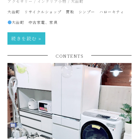
2024年7月2日
アクセサリー
/
インテリア小物
/
大治町
サ
大治町 リサイクルショップ 買取 シンプー ハローキティ
イ
大治町 中古家電、家具
ク
続きを読む
ル
CONTENTS
品
販
売
雑
貨