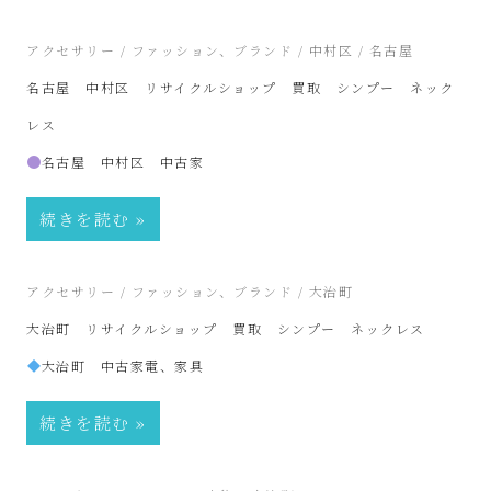
SinPooh
2025年10月2日
アクセサリー
/
ファッション、ブランド
/
中村区
/
名古屋
は
名古屋 中村区 リサイクルショップ 買取 シンプー ネック
中
レス
名古屋 中村区 中古家
古
続きを読む
家
電
2024年11月25日
アクセサリー
/
ファッション、ブランド
/
大治町
大治町 リサイクルショップ 買取 シンプー ネックレス
買
大治町 中古家電、家具
取・
続きを読む
リ