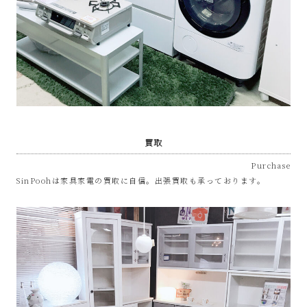
屋
み
た
い
買取
な
Purchase
お
SinPoohは家具家電の買取に自信。出張買取も承っております。
し
ゃ
れ