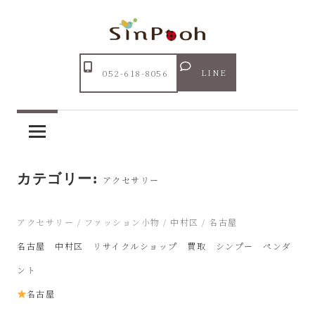
コ
ン
テ
Just
ン
あ
another
LINE
052-618-8056
ツ
WordPress
ま
へ
site
ス
市
キ
ッ
カテゴリー:
リ
アクセサリー
プ
サ
2026年3月21日
アクセサリー
/
ファッション小物
/
中村区
/
名古屋
名古屋 中村区 リサイクルショップ 買取 シンプー ペンダ
イ
ント
ク
名古屋