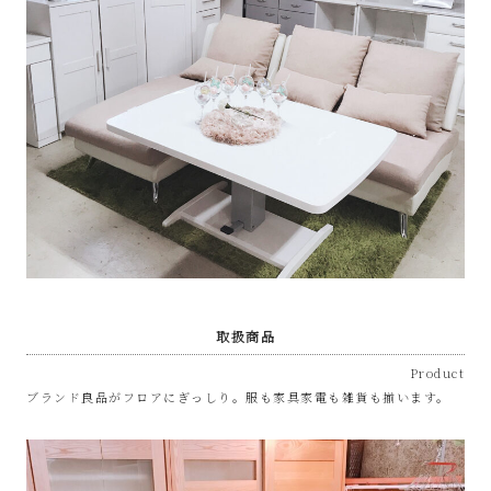
な
リ
サ
イ
ク
ル
取扱商品
シ
Product
ョ
ブランド良品がフロアにぎっしり。服も家具家電も雑貨も揃います。
ッ