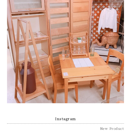
プ
あ
ま
市
Instagram
New Product