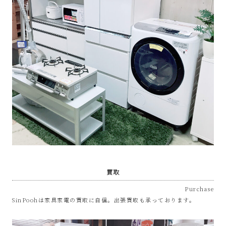
プ
あ
ま
市
買取
Purchase
SinPoohは家具家電の買取に自信。出張買取も承っております。