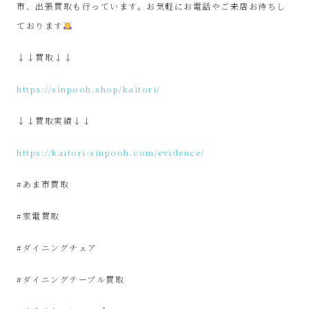
サ
市、出張買取も行っています。お気軽にお電話やご来店お待ちし
ております
イ
↓↓買取↓↓
ク
https://sinpooh.shop/kaitori/
ル
↓↓買取実績↓↓
品
https://kaitori-sinpooh.com/evidence/
販
#あま市買取
売
#家電買取
雑
#ダイニングチェア
#ダイニングテーブル買取
貨