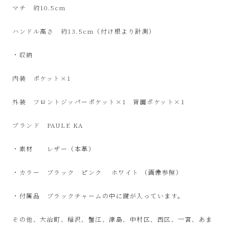
SinPooh
マチ 約10.5cm
は
ハンドル高さ 約13.5cm（付け根より計測）
中
・収納
内装 ポケット×1
古
外装 フロントジッパーポケット×1 背面ポケット×1
家
ブランド PAULE KA
電
・素材 レザー（本革）
買
・カラー ブラック ピンク ホワイト （画像参照）
取・
・付属品 ブラックチャームの中に鍵が入っています。
リ
その他、大治町、稲沢、蟹江、津島、中村区、西区、一宮、あま