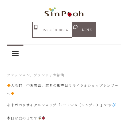
コ
ン
テ
Just
ン
あ
another
LINE
052-618-8056
ツ
WordPress
ま
へ
site
ス
市
キ
ッ
リ
2024年6月4日
ファッション、ブランド
/
大治町
プ
大治町 中古家電、家具の販売はリサイクルショップシンプー
サ
へ
イ
あま市のリサイクルショップ「SinPooh（シンプー）」です
ク
本日は虫の日です