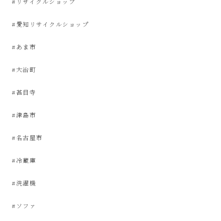
#リサイクルショップ
屋
#愛知リサイクルショップ
み
#あま市
た
#大治町
い
#甚目寺
な
#津島市
お
#名古屋市
し
#冷蔵庫
ゃ
#洗濯機
れ
#ソファ