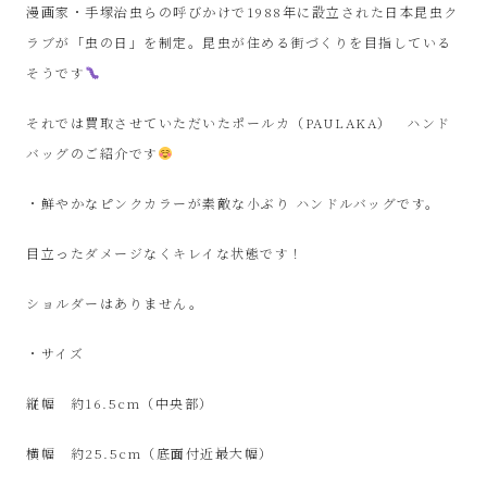
ル
漫画家・手塚治虫らの呼びかけで1988年に設立された日本昆虫ク
ラブが「虫の日」を制定。昆虫が住める街づくりを目指している
シ
そうです
ョ
それでは買取させていただいたポールカ（PAULAKA） ハンド
バッグのご紹介です
ッ
・鮮やかなピンクカラーが素敵な小ぶり ハンドルバッグです。
プ
目立ったダメージなくキレイな状態です！
シ
ショルダーはありません。
ン
・サイズ
プ
縦幅 約16.5cm（中央部）
ー
横幅 約25.5cm（底面付近最大幅）