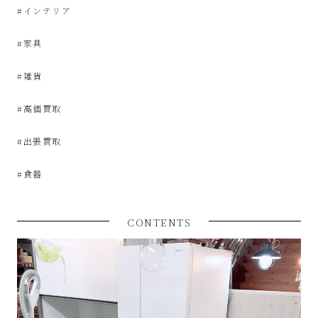
な
#インテリア
#家具
リ
#雑貨
サ
#高価買取
イ
#出張買取
ク
#食器
ル
CONTENTS
シ
ョ
ッ