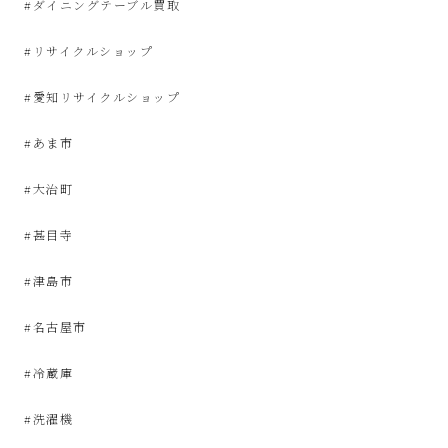
#ダイニングテーブル買取
屋
#リサイクルショップ
み
#愛知リサイクルショップ
た
#あま市
い
#大治町
な
#甚目寺
お
#津島市
し
#名古屋市
ゃ
#冷蔵庫
れ
#洗濯機