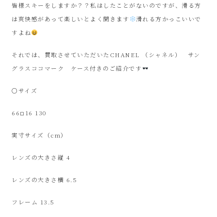
ル
皆様スキーをしますか？？私はしたことがないのですが、滑る方
は爽快感があって楽しいとよく聞きます
滑れる方かっこいいで
シ
すよね
ョ
それでは、買取させていただいたCHANEL （シャネル） サン
グラスココマーク ケース付きのご紹介です
ッ
○サイズ
プ
66◽︎16 130
シ
実寸サイズ（cm）
ン
レンズの大きさ縦 4
プ
レンズの大きさ横 6.5
ー
フレーム 13.5