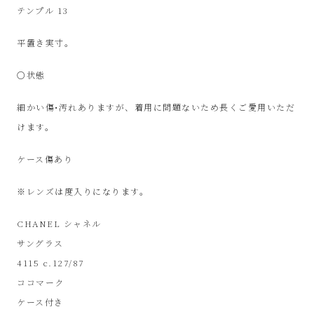
SinPooh
テンプル 13
は
平置き実寸。
中
○状態
細かい傷•汚れありますが、着用に問題ないため長くご愛用いただ
古
けます。
家
ケース傷あり
電
※レンズは度入りになります。
買
CHANEL シャネル
サングラス
取・
4115 c.127/87
ココマーク
リ
ケース付き