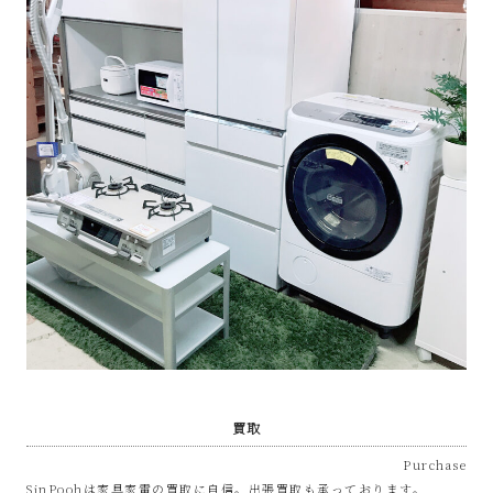
プ
あ
ま
市
買取
Purchase
SinPoohは家具家電の買取に自信。出張買取も承っております。