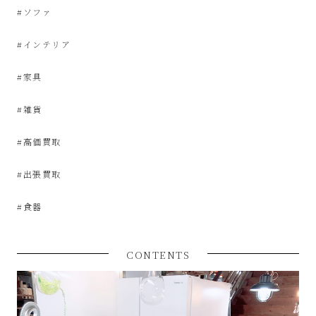
な
#ソファ
リ
#インテリア
#家具
サ
#雑貨
イ
#高価買取
ク
#出張買取
ル
#食器
シ
CONTENTS
ョ
ッ