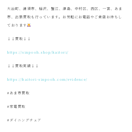
サ
大治町、清須市、稲沢、蟹江、津島、中村区、西区、一宮、あま
市、出張買取も行っています。お気軽にお電話やご来店お待ちし
イ
ております
ク
↓↓買取↓↓
ル
https://sinpooh.shop/kaitori/
品
↓↓買取実績↓↓
販
https://kaitori-sinpooh.com/evidence/
売
#あま市買取
雑
#家電買取
#ダイニングチェア
貨