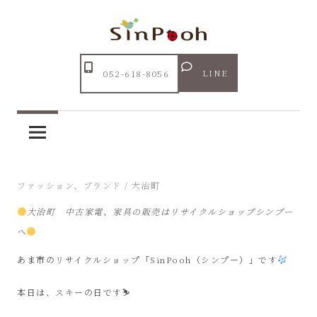
コ
ン
テ
Just
ン
あ
another
LINE
052-618-8056
ツ
WordPress
ま
へ
site
ス
市
キ
ッ
リ
2025年1月12日
ファッション、ブランド
/
大治町
プ
大治町 中古家電、家具の販売はリサイクルショップシンプー
サ
へ
イ
あま市のリサイクルショップ「SinPooh（シンプー）」です
ク
本日は、スキーの日です⛷️