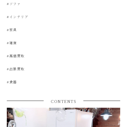
屋
#ソファ
#インテリア
み
#家具
た
#雑貨
い
#高価買取
な
#出張買取
お
#食器
し
CONTENTS
ゃ
れ