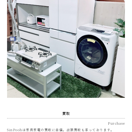
な
リ
サ
イ
ク
ル
シ
ョ
買取
ッ
Purchase
SinPoohは家具家電の買取に自信。出張買取も承っております。