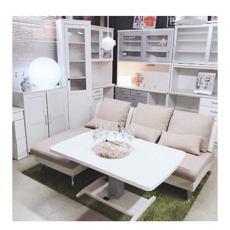
プ
あ
ま
市