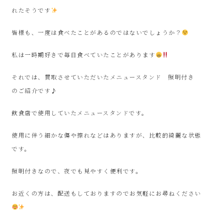
ル
れたそうです
シ
皆様も、一度は食べたことがあるのではないでしょうか？
ョ
私は一時期好きで毎日食べていたことがあります
ッ
それでは、買取させていただいたメニュースタンド 照明付き
のご紹介です♪
プ
飲食店で使用していたメニュースタンドです。
シ
使用に伴う細かな傷や擦れなどはありますが、比較的綺麗な状態
ン
です。
照明付きなので、夜でも見やすく便利です。
プ
お近くの方は、配送もしておりますのでお気軽にお尋ねください
ー