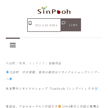
コ
ン
テ
Just
ン
あ
another
LINE
052-618-8056
ツ
WordPress
ま
へ
site
ス
市
キ
ッ
リ
2024年12月10日
大治町
/
家具、インテリア
/
店舗用品
プ
大治町 中古家電、家具の販売はリサイクルショップシンプー
サ
へ
イ
あま市のリサイクルショップ「SinPooh（シンプー）」です
ク
本日は、アロエヨーグルトの日です
1994年のこの日に発売さ