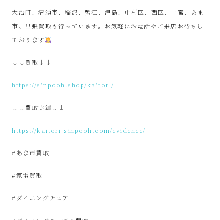
SinPooh
大治町、清須市、稲沢、蟹江、津島、中村区、西区、一宮、あま
市、出張買取も行っています。お気軽にお電話やご来店お待ちし
は
ております
中
↓↓買取↓↓
古
https://sinpooh.shop/kaitori/
家
↓↓買取実績↓↓
電
https://kaitori-sinpooh.com/evidence/
買
#あま市買取
取・
#家電買取
#ダイニングチェア
リ