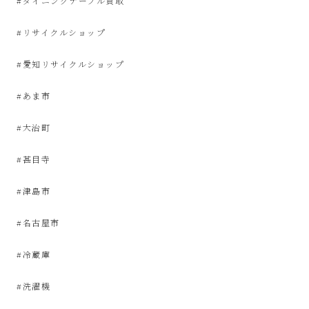
#ダイニングテーブル買取
サ
#リサイクルショップ
イ
#愛知リサイクルショップ
ク
#あま市
ル
#大治町
品
#甚目寺
販
#津島市
売
#名古屋市
雑
#冷蔵庫
貨
#洗濯機