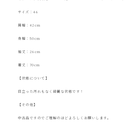
ク
サイズ：46
ル
肩幅：42cm
シ
身幅：50cm
袖丈：26cm
ョ
着丈：70cm
ッ
【状態について】
プ
目立った汚れもなく綺麗な状態です！
【その他】
シ
中古品ですのでご理解のほどよろしくお願いします。
ン