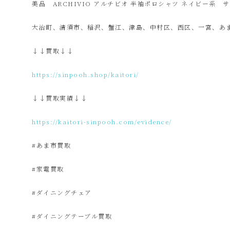
美品 ARCHIVIO アルチビオ 半袖ポロシャツ ネイビー系 サ
プ
大治町、清須市、稲沢、蟹江、津島、中村区、西区、一宮、あ
↓↓買取↓↓
ー
https://sinpooh.shop/kaitori/
SinPooh
↓↓買取実績↓↓
は
https://kaitori-sinpooh.com/evidence/
#あま市買取
中
#家電買取
古
#ダイニングチェア
家
#ダイニングテーブル買取