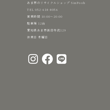
あま市のリサイクルショップ SinPooh
TEL 052-618-8056
た
​営業時間 10:00～20:00
駐車場 12台
い
愛知県あま市甚目寺流129
​休業日 木曜日
な
お
し
ゃ
れ