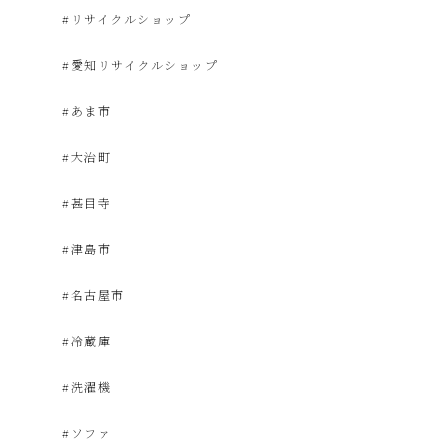
#リサイクルショップ
電
#愛知リサイクルショップ
買
#あま市
取・
#大治町
#甚目寺
リ
#津島市
サ
#名古屋市
イ
#冷蔵庫
ク
#洗濯機
#ソファ
ル