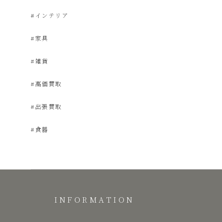
#インテリア
品
#家具
販
#雑貨
#高価買取
売
#出張買取
雑
#食器
貨
屋
INFORMATION
み