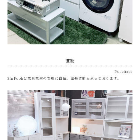
プ
あ
ま
市
買取
Purchase
SinPoohは家具家電の買取に自信。出張買取も承っております。