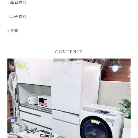
#高価買取
な
#出張買取
リ
#食器
サ
イ
CONTENTS
ク
ル
シ
ョ
ッ