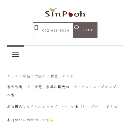
コ
ン
テ
Just
ン
あ
another
LINE
052-618-8056
ツ
WordPress
ま
へ
site
ス
市
キ
ッ
リ
2024年9月13日
キッチン用品
/
大治町
/
食器、ギフト
プ
大治町 中古家電、家具の販売はリサイクルショップシンプー
サ
へ
イ
あま市のリサイクルショップ「SinPooh（シンプー）」です
ク
本日は北斗の拳の日です