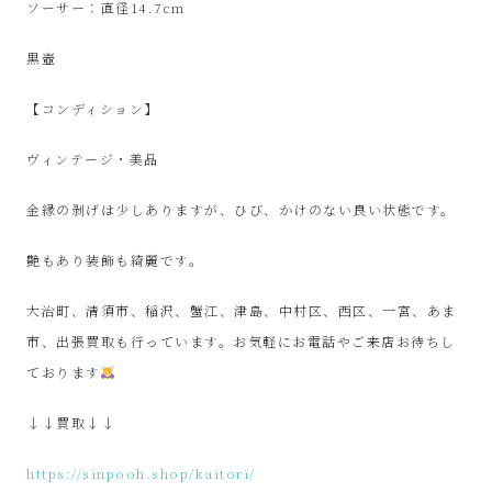
SinPooh
ソーサー：直径14.7cm
黒壺
は
【コンディション】
中
ヴィンテージ・美品
古
金縁の剥げは少しありますが、ひび、かけのない良い状態です。
家
艶もあり装飾も綺麗です。
電
大治町、清須市、稲沢、蟹江、津島、中村区、西区、一宮、あま
買
市、出張買取も行っています。お気軽にお電話やご来店お待ちし
ております
取・
↓↓買取↓↓
リ
https://sinpooh.shop/kaitori/