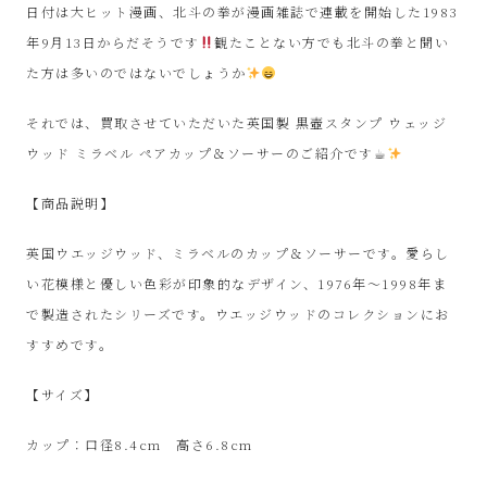
ル
日付は大ヒット漫画、北斗の拳が漫画雑誌で連載を開始した1983
年9月13日からだそうです
観たことない方でも北斗の拳と聞い
シ
た方は多いのではないでしょうか
ョ
それでは、買取させていただいた英国製 黒壺スタンプ ウェッジ
ウッド ミラベル ペアカップ＆ソーサーのご紹介です☕︎
ッ
【商品説明】
プ
英国ウエッジウッド、ミラベルのカップ＆ソーサーです。愛らし
シ
い花模様と優しい色彩が印象的なデザイン、1976年〜1998年ま
で製造されたシリーズです。ウエッジウッドのコレクションにお
ン
すすめです。
プ
【サイズ】
ー
カップ：口径8.4cm 高さ6.8cm