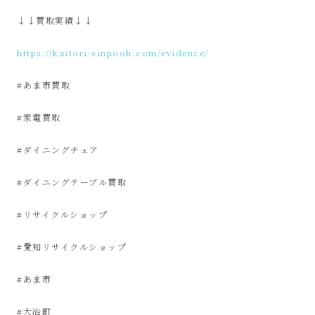
サ
↓↓買取実績↓↓
イ
https://kaitori-sinpooh.com/evidence/
ク
#あま市買取
ル
#家電買取
品
#ダイニングチェア
販
#ダイニングテーブル買取
#リサイクルショップ
売
#愛知リサイクルショップ
雑
#あま市
貨
#大治町