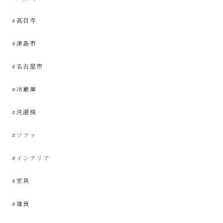
屋
#甚目寺
み
#津島市
た
#名古屋市
い
#冷蔵庫
な
#洗濯機
お
#ソファ
し
#インテリア
ゃ
#家具
#雑貨
れ