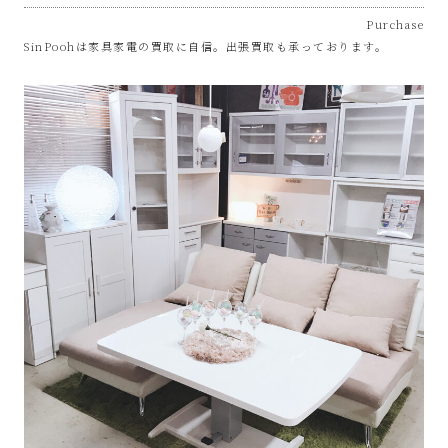
プ
Purchase
SinPoohは家具家電の買取に自信。出張買取も承っております。
あ
ま
市