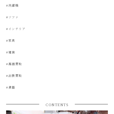
屋
#洗濯機
み
#ソファ
た
#インテリア
#家具
い
#雑貨
な
#高価買取
お
#出張買取
し
#食器
ゃ
CONTENTS
れ