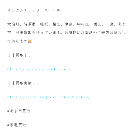
SinPooh
ギンガムチェック ストール
は
大治町、清須市、稲沢、蟹江、津島、中村区、西区、一宮、あま
中
市、出張買取も行っています。お気軽にお電話やご来店お待ちし
ております
古
↓↓買取↓↓
家
https://sinpooh.shop/kaitori/
電
↓↓買取実績↓↓
買
https://kaitori-sinpooh.com/evidence/
取・
#あま市買取
リ
#家電買取