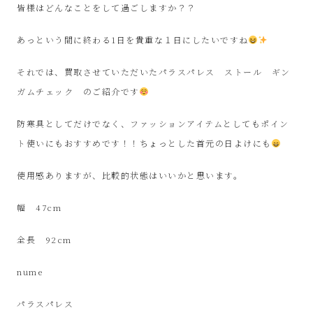
ル
皆様はどんなことをして過ごしますか？？
シ
あっという間に終わる1日を貴重な１日にしたいですね
それでは、買取させていただいたパラスパレス ストール ギン
ョ
ガムチェック のご紹介です
ッ
防寒具としてだけでなく、ファッションアイテムとしてもポイン
プ
ト使いにもおすすめです！！ちょっとした首元の日よけにも
使用感ありますが、比較的状態はいいかと思います。
シ
幅 47cm
ン
全長 92cm
プ
nume
ー
パラスパレス