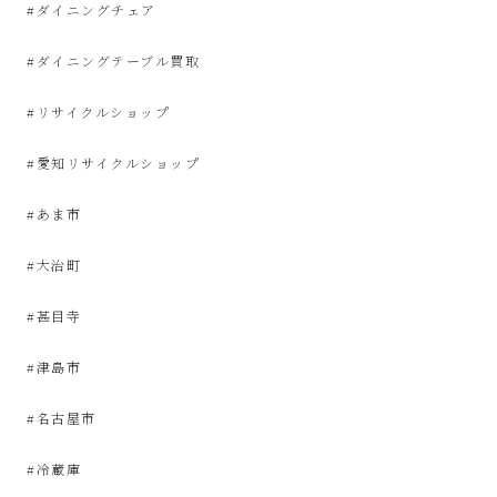
サ
#ダイニングチェア
#ダイニングテーブル買取
イ
#リサイクルショップ
ク
#愛知リサイクルショップ
ル
#あま市
品
#大治町
販
#甚目寺
売
#津島市
雑
#名古屋市
貨
#冷蔵庫