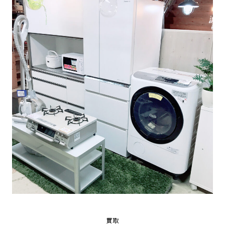
な
リ
サ
イ
ク
ル
シ
ョ
ッ
買取