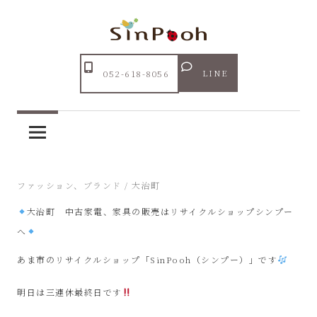
コ
ン
テ
Just
ン
あ
another
LINE
052-618-8056
ツ
WordPress
ま
へ
site
ス
市
キ
ッ
リ
2024年7月14日
ファッション、ブランド
/
大治町
プ
大治町 中古家電、家具の販売はリサイクルショップシンプー
サ
へ
イ
あま市のリサイクルショップ「SinPooh（シンプー）」です
ク
明日は三連休最終日です