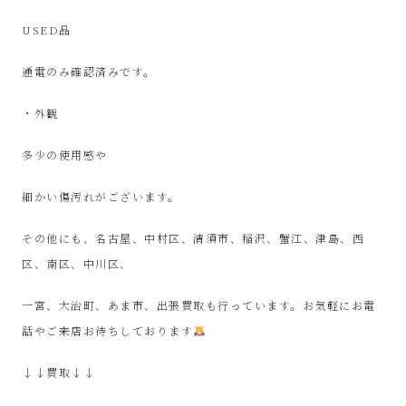
SinPooh
USED品
は
通電のみ確認済みです。
中
・外観
古
多少の使用感や
家
細かい傷汚れがございます。
電
その他にも、名古屋、中村区、清須市、稲沢、蟹江、津島、西
区、南区、中川区、
買
一宮、大治町、あま市、出張買取も行っています。お気軽にお電
取・
話やご来店お待ちしております
リ
↓↓買取↓↓