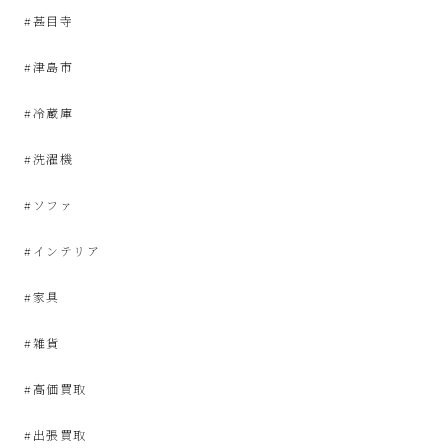
屋
#甚目寺
み
#津島市
た
#冷蔵庫
#洗濯機
い
#ソファ
な
#インテリア
お
#家具
し
#雑貨
ゃ
#高価買取
れ
#出張買取