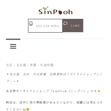
コ
ン
テ
Just
ン
あ
another
LINE
052-618-8056
ツ
WordPress
ま
へ
site
ス
市
キ
ッ
リ
2026年6月9日
北区
/
名古屋
/
家電
/
生活家電
プ
名古屋 北区 中古家電 出張買取はリサイクルショップシン
サ
プーへ
イ
あま市のリサイクルショップ「SinPooh（シンプー）」です
ク
明日は、日中と夜の寒暖差があるそうなので、体調には気をつけ
てくださいね