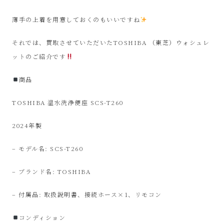
ル
薄手の上着を用意しておくのもいいですね
シ
それでは、買取させていただいたTOSHIBA （東芝）ウォシュレ
ョ
ットのご紹介です
ッ
商品
プ
TOSHIBA 温水洗浄便座 SCS-T260
2024年製
シ
– モデル名: SCS-T260
ン
– ブランド名: TOSHIBA
プ
– 付属品: 取扱説明書、接続ホース×1、リモコン
ー
コンディション