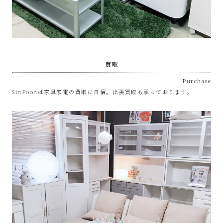
プ
あ
ま
買取
Purchase
市
SinPoohは家具家電の買取に自信。出張買取も承っております。