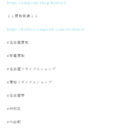
サ
https://sinpooh.shop/kaitori/
↓↓買取実績↓↓
イ
https://kaitori-sinpooh.com/evidence/
ク
#名古屋買取
ル
#家電買取
品
#名古屋リサイクルショップ
販
#愛知リサイクルショップ
売
#名古屋市
雑
#中村区
貨
#大治町