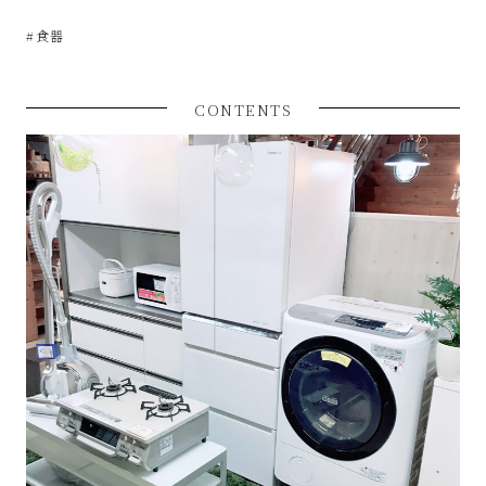
な
#食器
リ
CONTENTS
サ
イ
ク
ル
シ
ョ
ッ