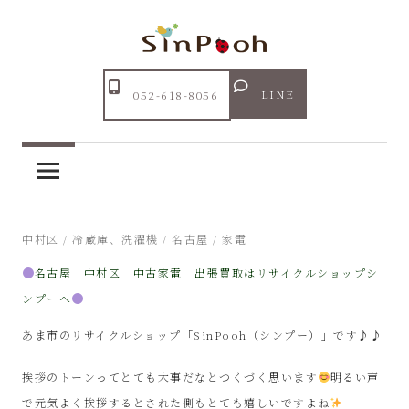
コ
ン
テ
Just
ン
あ
another
LINE
052-618-8056
ツ
WordPress
ま
へ
site
ス
市
キ
ッ
リ
2025年2月21日
中村区
/
冷蔵庫、洗濯機
/
名古屋
/
家電
プ
名古屋 中村区 中古家電 出張買取はリサイクルショップシ
サ
ンプーへ
イ
あま市のリサイクルショップ「SinPooh（シンプー）」です♪♪
ク
挨拶のトーンってとても大事だなとつくづく思います
明るい声
で元気よく挨拶するとされた側もとても嬉しいですよね