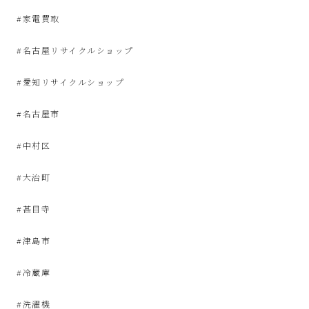
サ
#家電買取
イ
#名古屋リサイクルショップ
ク
#愛知リサイクルショップ
ル
#名古屋市
品
#中村区
#大治町
販
#甚目寺
売
#津島市
雑
#冷蔵庫
貨
#洗濯機