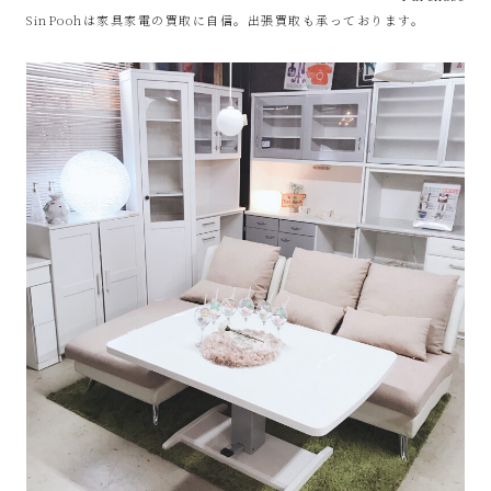
プ
SinPoohは家具家電の買取に自信。出張買取も承っております。
あ
ま
市