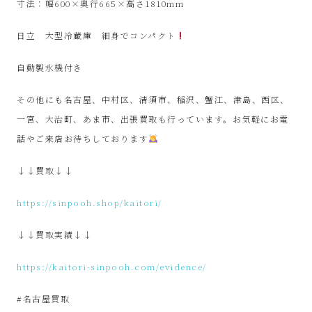
寸法：幅600×奥行665×高さ1810mm
SinPooh
日立 大型冷蔵庫 細身でコンパクト
は
自動製氷機付き
中
その他にも名古屋、中村区、清須市、稲沢、蟹江、津島、西区、
古
一宮、大治町、あま市、出張買取も行っています。お気軽にお電
話やご来店お待ちしております
家
↓↓買取↓↓
電
https://sinpooh.shop/kaitori/
買
↓↓買取実績↓↓
取・
https://kaitori-sinpooh.com/evidence/
リ
#名古屋買取