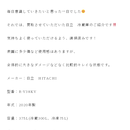
ル
毎日意識していきたいと思った一日でした
シ
それでは、買取させていただいた日立 冷蔵庫のご紹介です
ョ
気持ちよく使っていただけるよう、清掃済みです！
ッ
表面に多少傷など使用感はありますが、
プ
全体的に大きなダメージなどなく比較的キレイな状態です。
シ
メーカー：日立 HITACHI
ン
型番：R-V38KV
プ
年式：2020年製
ー
容量：375L(冷蔵300L、冷凍75L)