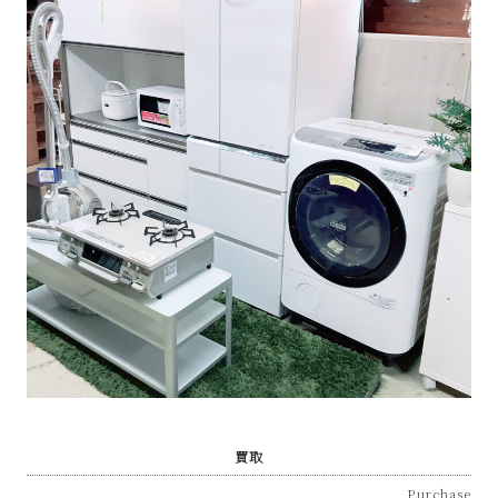
な
リ
サ
イ
ク
ル
シ
ョ
買取
ッ
Purchase