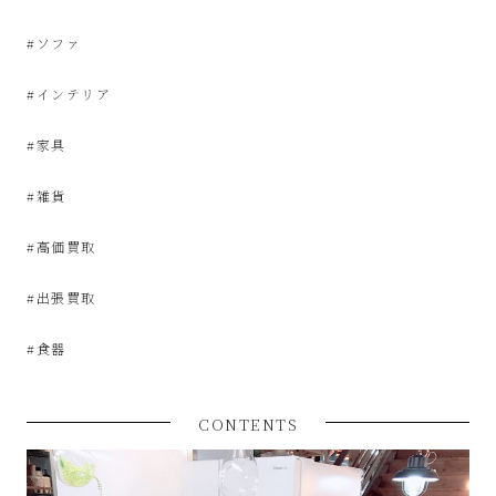
屋
#ソファ
み
#インテリア
た
#家具
い
#雑貨
な
#高価買取
お
#出張買取
し
#食器
ゃ
CONTENTS
れ