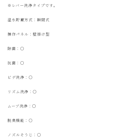
SinPooh
※レバー洗浄タイプです。
は
温水貯蔵方式：瞬間式
中
操作パネル：壁掛け型
除菌：○
古
抗菌：○
家
ビデ洗浄：○
電
リズム洗浄：○
買
ムーブ洗浄：○
取・
脱臭機能：○
リ
ノズルそうじ：○