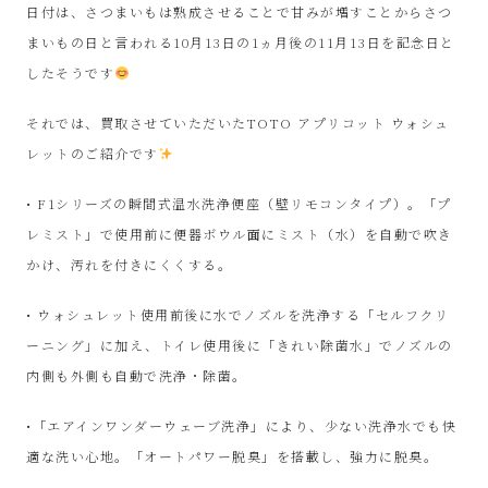
ル
日付は、さつまいもは熟成させることで甘みが増すことからさつ
まいもの日と言われる10月13日の1ヵ月後の11月13日を記念日と
シ
したそうです
ョ
それでは、買取させていただいたTOTO アプリコット ウォシュ
レットのご紹介です
ッ
• F1シリーズの瞬間式温水洗浄便座（壁リモコンタイプ）。「プ
プ
レミスト」で使用前に便器ボウル面にミスト（水）を自動で吹き
かけ、汚れを付きにくくする。
シ
• ウォシュレット使用前後に水でノズルを洗浄する「セルフクリ
ン
ーニング」に加え、トイレ使用後に「きれい除菌水」でノズルの
内側も外側も自動で洗浄・除菌。
プ
•「エアインワンダーウェーブ洗浄」により、少ない洗浄水でも快
ー
適な洗い心地。「オートパワー脱臭」を搭載し、強力に脱臭。