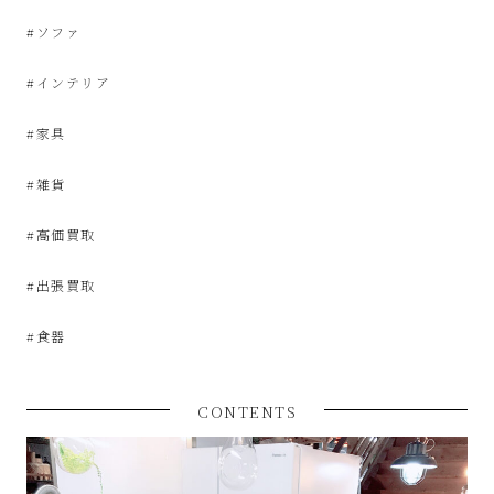
プ
#ソファ
あ
#インテリア
ま
#家具
市
#雑貨
#高価買取
#出張買取
#食器
CONTENTS