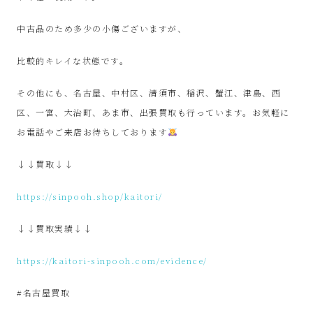
屋
中古品のため多少の小傷ございますが、
み
比較的キレイな状態です。
た
その他にも、名古屋、中村区、清須市、稲沢、蟹江、津島、西
い
区、一宮、大治町、あま市、出張買取も行っています。お気軽に
お電話やご来店お待ちしております
な
↓↓買取↓↓
お
https://sinpooh.shop/kaitori/
し
↓↓買取実績↓↓
ゃ
https://kaitori-sinpooh.com/evidence/
れ
#名古屋買取