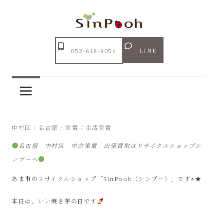
コ
ン
テ
Just
ン
あ
another
LINE
052-618-8056
ツ
WordPress
ま
へ
site
ス
市
キ
ッ
リ
2025年11月13日
中村区
/
名古屋
/
家電
/
生活家電
プ
名古屋 中村区 中古家電 出張買取はリサイクルショップシ
サ
ンプーへ
イ
あま市のリサイクルショップ「SinPooh（シンプー）」です⭐︎★
ク
本日は、いい焼き芋の日です