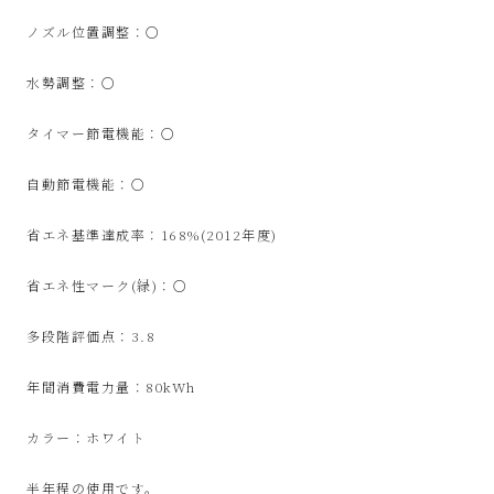
サ
ノズル位置調整：○
イ
水勢調整：○
ク
タイマー節電機能：○
ル
自動節電機能：○
品
省エネ基準達成率：168%(2012年度)
販
省エネ性マーク(緑)：○
多段階評価点：3.8
売
年間消費電力量：80kWh
雑
カラー：ホワイト
貨
半年程の使用です。