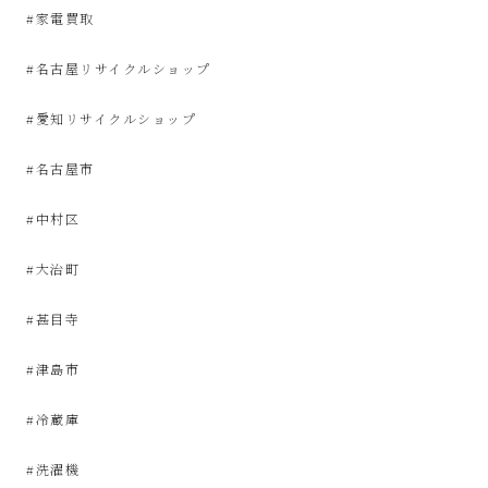
な
#家電買取
リ
#名古屋リサイクルショップ
#愛知リサイクルショップ
サ
#名古屋市
イ
#中村区
ク
#大治町
ル
#甚目寺
シ
#津島市
ョ
#冷蔵庫
ッ
#洗濯機