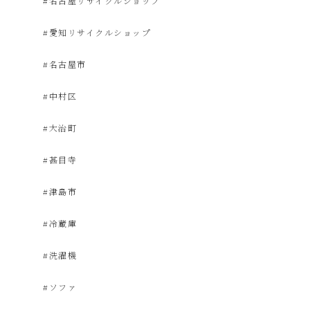
#名古屋リサイクルショップ
電
#愛知リサイクルショップ
買
#名古屋市
#中村区
取・
#大治町
リ
#甚目寺
サ
#津島市
#冷蔵庫
イ
#洗濯機
ク
#ソファ
ル