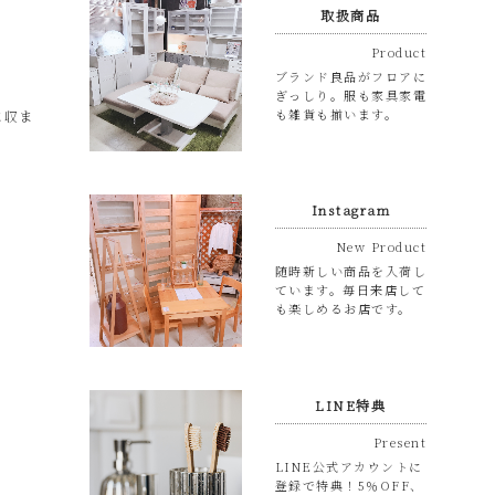
取扱商品
Product
ブランド良品がフロアに
ぎっしり。服も家具家電
も雑貨も揃います。
に収ま
Instagram
New Product
随時新しい商品を入荷し
ています。毎日来店して
も楽しめるお店です。
LINE特典
Present
LINE公式アカウントに
登録で特典！5％OFF、