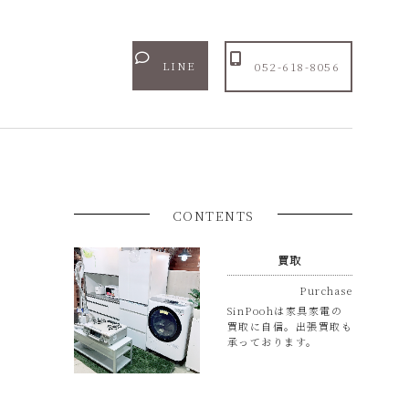
LINE
052-618-8056
CONTENTS
買取
Purchase
SinPoohは家具家電の
買取に自信。出張買取も
承っております。