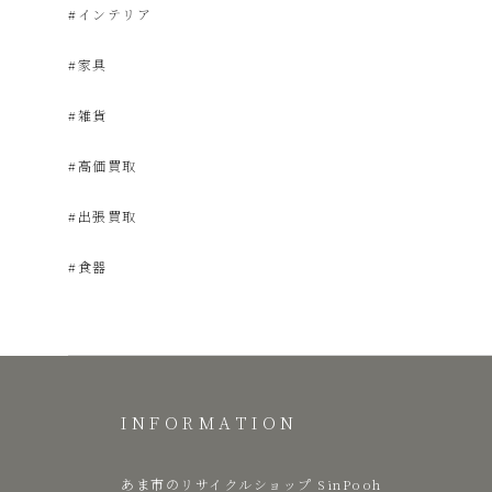
#インテリア
#家具
品
#雑貨
販
#高価買取
売
#出張買取
#食器
雑
貨
屋
INFORMATION
み
あま市のリサイクルショップ SinPooh