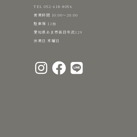
TEL 052-618-8056
た
​営業時間 10:00～20:00
駐車場 12台
い
愛知県あま市甚目寺流129
​休業日 木曜日
な
お
し
ゃ
れ