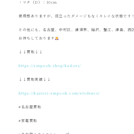
・マチ（D）：10cm
プ
使用感ありますが、目立ったダメージもなくキレイな状態です
その他にも、名古屋、中村区、清須市、稲沢、蟹江、津島、西
ー
お待ちしております
SinPooh
↓↓買取↓↓
https://sinpooh.shop/kaitori/
は
↓↓買取実績↓↓
中
https://kaitori-sinpooh.com/evidence/
古
#名古屋買取
#家電買取
家