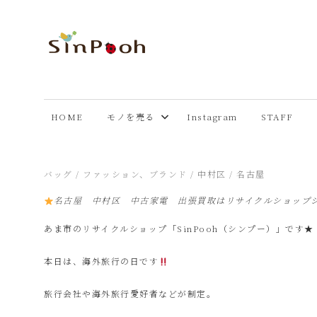
コ
ン
テ
あ
Just
ン
another
ツ
ま
WordPress
へ
HOME
モノを売る
Instagram
STAFF
site
ス
市
キ
ッ
2025年10月19日
バッグ
/
ファッション、ブランド
/
中村区
/
名古屋
プ
リ
名古屋 中村区 中古家電 出張買取はリサイクルショップ
あま市のリサイクルショップ「SinPooh（シンプー）」です★
サ
本日は、海外旅行の日です
イ
旅行会社や海外旅行愛好者などが制定。