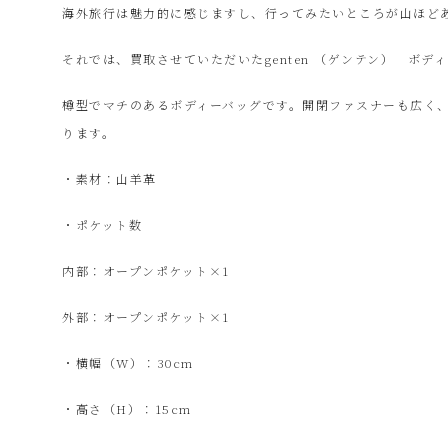
ク
海外旅行は魅力的に感じますし、行ってみたいところが山ほど
それでは、買取させていただいたgenten （ゲンテン） ボデ
ル
樽型でマチのあるボディーバッグです。開閉ファスナーも広く、
シ
ります。
・素材：山羊革
ョ
・ポケット数
ッ
内部：オープンポケット×1
プ
外部：オープンポケット×1
・横幅（W）：30cm
シ
・高さ（H）：15cm
ン