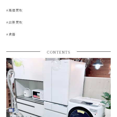
屋
#高価買取
み
#出張買取
た
#食器
い
CONTENTS
な
お
し
ゃ
れ