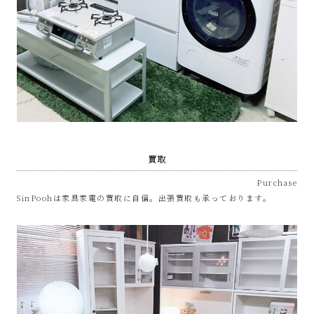
な
リ
サ
イ
ク
買取
Purchase
ル
SinPoohは家具家電の買取に自信。出張買取も承っております。
シ
ョ
ッ