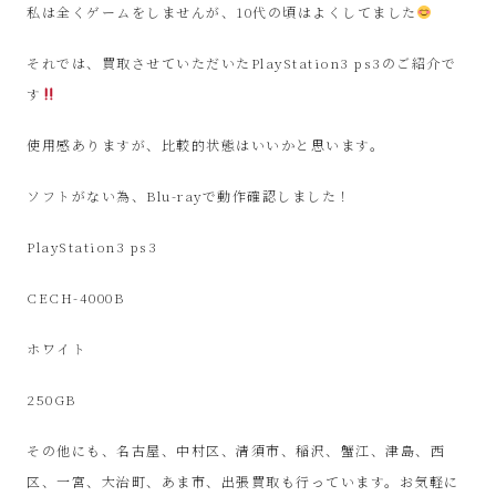
ル
私は全くゲームをしませんが、10代の頃はよくしてました
シ
それでは、買取させていただいたPlayStation3 ps3のご紹介で
す
ョ
使用感ありますが、比較的状態はいいかと思います。
ッ
ソフトがない為、Blu-rayで動作確認しました！
プ
PlayStation3 ps3
シ
CECH-4000B
ン
ホワイト
プ
250GB
ー
その他にも、名古屋、中村区、清須市、稲沢、蟹江、津島、西
区、一宮、大治町、あま市、出張買取も行っています。お気軽に