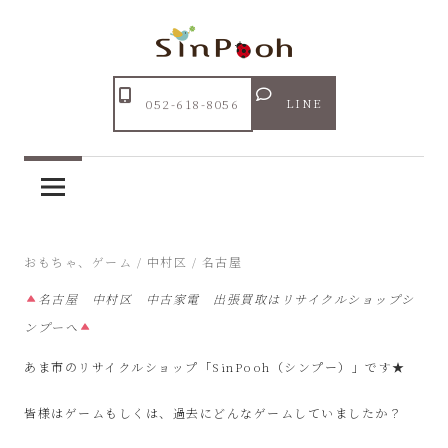
コ
ン
テ
Just
ン
あ
another
LINE
052-618-8056
ツ
WordPress
ま
へ
site
ス
市
キ
ッ
リ
2025年9月24日
おもちゃ、ゲーム
/
中村区
/
名古屋
プ
名古屋 中村区 中古家電 出張買取はリサイクルショップシ
サ
ンプーへ
イ
あま市のリサイクルショップ「SinPooh（シンプー）」です★
ク
皆様はゲームもしくは、過去にどんなゲームしていましたか？