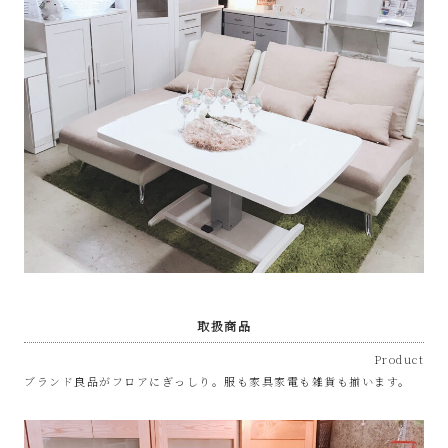
プ
あ
ま
市
取扱商品
Product
ブランド良品がフロアにぎっしり。服も家具家電も雑貨も揃います。