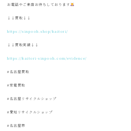
SinPooh
お電話やご来店お待ちしております
は
↓↓買取↓↓
中
https://sinpooh.shop/kaitori/
↓↓買取実績↓↓
古
https://kaitori-sinpooh.com/evidence/
家
#名古屋買取
電
#家電買取
買
#名古屋リサイクルショップ
取・
#愛知リサイクルショップ
リ
#名古屋市