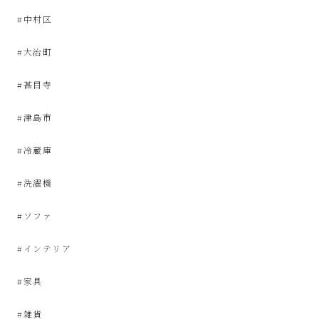
サ
#中村区
イ
#大治町
ク
#甚目寺
ル
#津島市
品
#冷蔵庫
#洗濯機
販
#ソファ
売
#インテリア
雑
#家具
貨
#雑貨