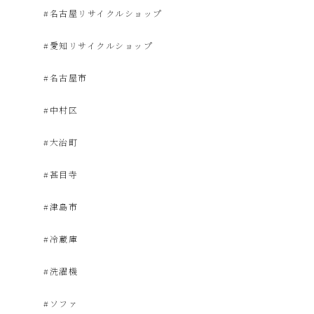
#名古屋リサイクルショップ
電
#愛知リサイクルショップ
買
#名古屋市
取・
#中村区
#大治町
リ
#甚目寺
サ
#津島市
イ
#冷蔵庫
ク
#洗濯機
#ソファ
ル