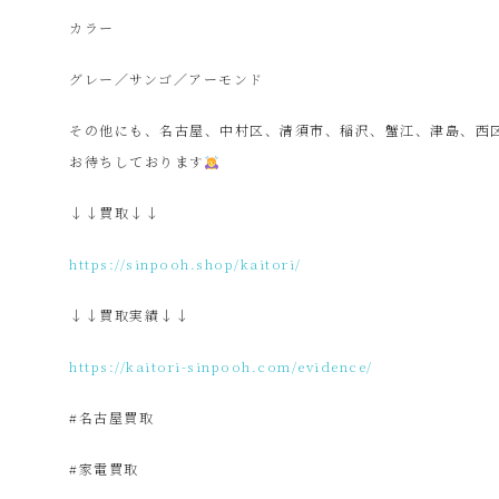
カラー
プ
グレー／サンゴ／アーモンド
ー
その他にも、名古屋、中村区、清須市、稲沢、蟹江、津島、西
お待ちしております
SinPooh
↓↓買取↓↓
は
https://sinpooh.shop/kaitori/
↓↓買取実績↓↓
中
https://kaitori-sinpooh.com/evidence/
古
#名古屋買取
家
#家電買取