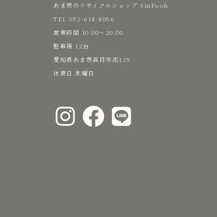
あま市のリサイクルショップ SinPooh
TEL 052-618-8056
た
​営業時間 10:00～20:00
駐車場 12台
い
愛知県あま市甚目寺流129
​休業日 木曜日
な
お
し
ゃ
れ