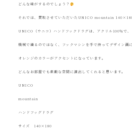
ク
どんな味がするのでしょう？
それでは、買取させていただいたUNICO mountain 140×
ル
UNICO（ウニコ）ハンドフックドラグは、アクリル100％
シ
機械で織るのではなく、フックマシンを手で持ってデザイン画
ョ
オレンジのカラーがアクセントになっています。
どんなお部屋でも素敵な空間に演出してくれると思います。
ッ
UNICO
プ
mountain
シ
ハンドフッグドラグ
サイズ 140×180
ン