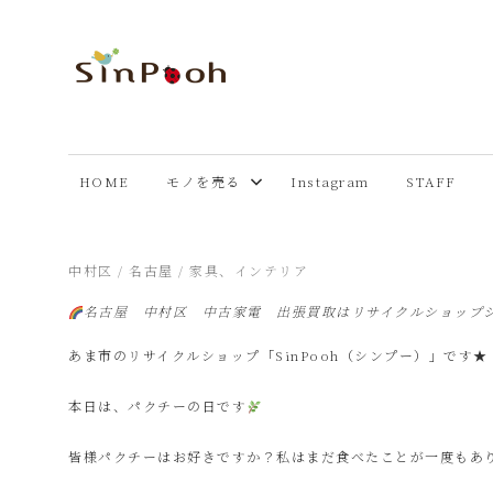
コ
ン
テ
あ
Just
ン
another
ツ
ま
WordPress
へ
HOME
モノを売る
Instagram
STAFF
site
ス
市
キ
ッ
2025年8月9日
中村区
/
名古屋
/
家具、インテリア
プ
リ
名古屋 中村区 中古家電 出張買取はリサイクルショップ
あま市のリサイクルショップ「SinPooh（シンプー）」です★
サ
本日は、パクチーの日です
イ
皆様パクチーはお好きですか？私はまだ食べたことが一度もあ