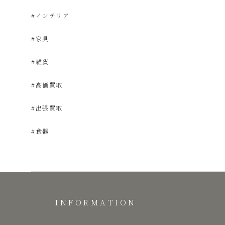
#インテリア
品
#家具
販
#雑貨
#高価買取
売
#出張買取
雑
#食器
貨
屋
INFORMATION
み