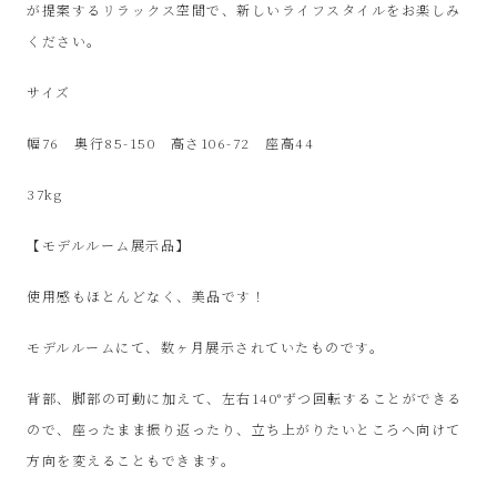
SinPooh
が提案するリラックス空間で、新しいライフスタイルをお楽しみ
ください。
は
サイズ
中
幅76 奥行85-150 高さ106-72 座高44
古
37kg
家
【モデルルーム展示品】
電
使用感もほとんどなく、美品です！
買
モデルルームにて、数ヶ月展示されていたものです。
取・
背部、脚部の可動に加えて、左右140°ずつ回転することができる
ので、座ったまま振り返ったり、立ち上がりたいところへ向けて
リ
方向を変えることもできます。