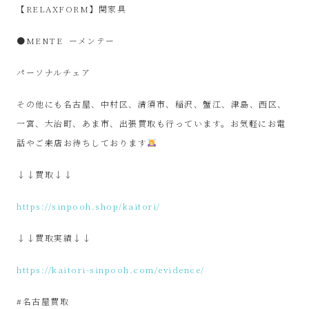
サ
【RELAXFORM】関家具
イ
●MENTE
ーメンテー
パーソナルチェア
ク
その他にも名古屋、中村区、清須市、稲沢、蟹江、津島、西区、
ル
一宮、大治町、あま市、出張買取も行っています。お気軽にお電
話やご来店お待ちしております
品
↓↓買取↓↓
販
https://sinpooh.shop/kaitori/
売
↓↓買取実績↓↓
雑
https://kaitori-sinpooh.com/evidence/
貨
#名古屋買取