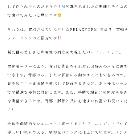
ル
して作られたものだそうです
写真をみましたが美味しそうなの
で食べてみたいと思います
シ
それでは、買取させていただいたRELAXFORM 関家具 電動チ
ョ
ェア ソファのご紹介です
ッ
見た目の美しさと利便性の両立を実現したパーソナルチェア。
プ
電動モーターにより、背部と脚部をそれぞれお好みの角度に調整
できます。背部のみ、または脚部のみ動かすこともできるので、
シ
背を起こしたまま足を伸ばして映画を見るなど、あらゆるシーン
での最適な姿勢に対応します。また、手動で頭部分の角度や高さ
ン
を調整できるため、背部・脚部と共に心地よい位置でお使いくだ
プ
さい。
全体を曲線的なシルエットに統一することで、エレガントでいて
ー
優しい印象も与える、絶妙なバランスに仕上げています。メンテ