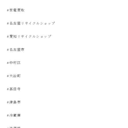
屋
#家電買取
み
#名古屋リサイクルショップ
た
#愛知リサイクルショップ
い
#名古屋市
な
#中村区
お
#大治町
し
#甚目寺
#津島市
ゃ
#冷蔵庫
れ