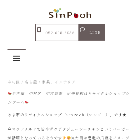
コ
ン
テ
Just
ン
あ
another
LINE
052-618-8056
ツ
WordPress
ま
へ
site
ス
市
キ
ッ
リ
2025年7月1日
中村区
/
名古屋
/
家具、インテリア
プ
名古屋 中村区 中古家電 出張買取はリサイクルショップシ
サ
ンプーへ
イ
あま市のリサイクルショップ「SinPooh（シンプー）」です★
ク
今マクドナルドで旨辛ザクザクジューシーチキンというバーガー
が話題となっているそうです
見た目は恐竜の爪痕をイメージ