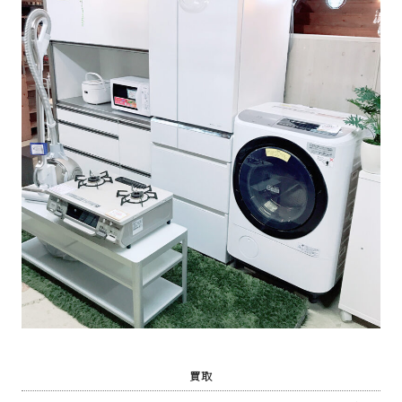
プ
あ
ま
市
買取