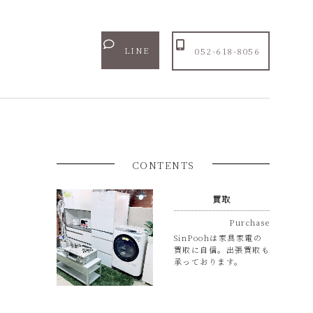
LINE
052-618-8056
CONTENTS
買取
Purchase
SinPoohは家具家電の
買取に自信。出張買取も
承っております。