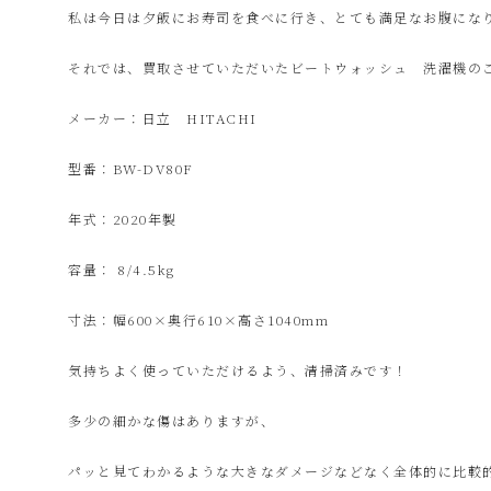
ク
私は今日は夕飯にお寿司を食べに行き、とても満足なお腹にな
それでは、買取させていただいたビートウォッシュ 洗濯機の
ル
メーカー：日立 HITACHI
シ
型番：BW-DV80F
ョ
年式：2020年製
ッ
容量： 8/4.5kg
寸法：幅600×奥行610×高さ1040mm
プ
気持ちよく使っていただけるよう、清掃済みです！
シ
多少の細かな傷はありますが、
ン
パッと見てわかるような大きなダメージなどなく全体的に比較