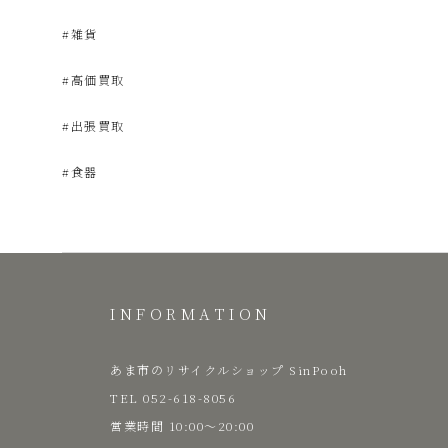
#雑貨
品
#高価買取
販
#出張買取
#食器
売
雑
貨
INFORMATION
屋
あま市のリサイクルショップ SinPooh
TEL 052-618-8056
​営業時間 10:00～20:00
み