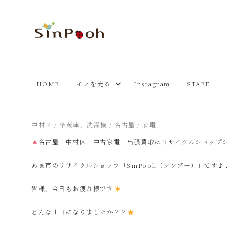
コ
ン
テ
あ
Just
ン
another
ツ
ま
WordPress
へ
HOME
モノを売る
Instagram
STAFF
site
ス
市
キ
ッ
2025年2月28日
中村区
/
冷蔵庫、洗濯機
/
名古屋
/
家電
プ
リ
名古屋 中村区 中古家電 出張買取はリサイクルショップ
あま市のリサイクルショップ「SinPooh（シンプー）」です♪
サ
皆様、今日もお疲れ様です
イ
どんな１日になりましたか？？