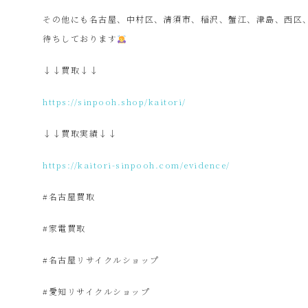
その他にも名古屋、中村区、清須市、稲沢、蟹江、津島、西区
プ
待ちしております
↓↓買取↓↓
ー
https://sinpooh.shop/kaitori/
SinPooh
↓↓買取実績↓↓
は
https://kaitori-sinpooh.com/evidence/
中
#名古屋買取
#家電買取
古
#名古屋リサイクルショップ
家
#愛知リサイクルショップ