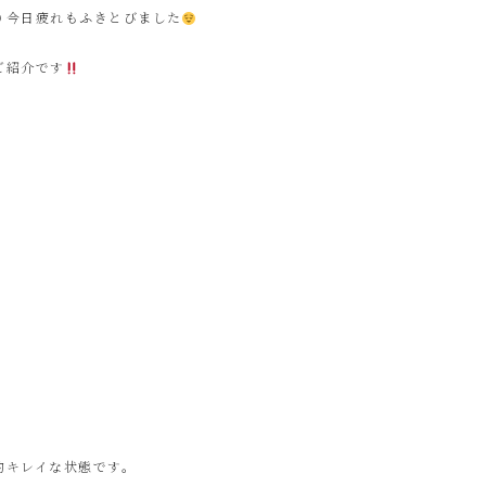
り今日疲れもふきとびました
ご紹介です
的キレイな状態です。