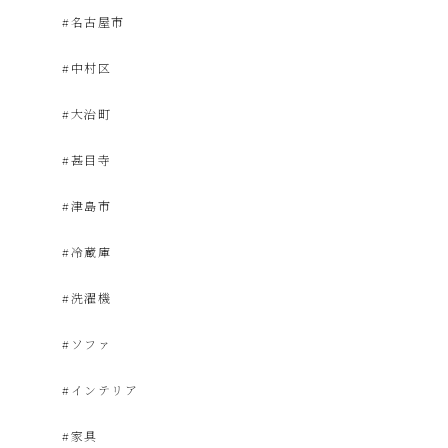
電
#名古屋市
#中村区
買
#大治町
取・
#甚目寺
リ
#津島市
#冷蔵庫
サ
#洗濯機
イ
#ソファ
ク
#インテリア
#家具
ル