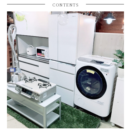
サ
CONTENTS
イ
ク
ル
品
販
売
雑
貨