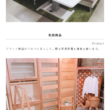
な
リ
サ
取扱商品
イ
Product
ブランド良品がフロアにぎっしり。服も家具家電も雑貨も揃います。
ク
ル
シ
ョ
ッ