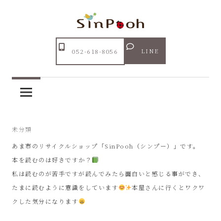
コ
ン
テ
Just
ン
あ
another
LINE
052-618-8056
ツ
WordPress
ま
へ
site
ス
市
キ
ッ
リ
2024年3月29日
未分類
プ
あま市のリサイクルショップ「SinPooh（シンプー）」です。
サ
本を読むのは好きですか？
私は読むのが苦手ですが読んでみたら面白いと感じる事ができ、
イ
たまに読むように意識をしています
本屋さんに行くとワクワ
ク
クした気分になります