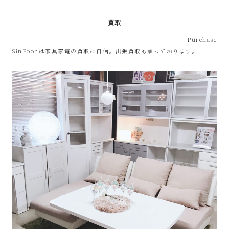
屋
買取
み
Purchase
SinPoohは家具家電の買取に自信。出張買取も承っております。
た
い
な
お
し
ゃ
れ