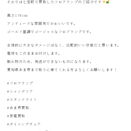
ル
それでは七宝町で買取したフロアランプのご紹介です
高さ178cm
シ
アンティークな雰囲気でかわいいです。
ョ
ゴールド基調でゴージャスなフロアランプです。
全体的に大きなダメージはなく、比較的いい状態だと思います。
ッ
電球もこのままお付けします。
プ
割れ物のため、発送ができないものになります。
愛知県あま市まで取りに来てくれる方よろしくお願いします！
シ
#フロアランプ
ン
#シャンデリア
#スタンドライト
プ
#あま市買取
#家電買取
ー
#ダイニングチェア