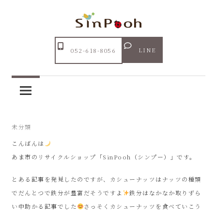
コ
ン
テ
Just
ン
あ
another
LINE
052-618-8056
ツ
WordPress
ま
へ
site
ス
市
キ
ッ
リ
2024年4月8日
未分類
プ
こんばんは
サ
あま市のリサイクルショップ「SinPooh（シンプー）」です。
イ
とある記事を発見したのですが、カシューナッツはナッツの種類
でだんとつで鉄分が豊富だそうですよ
鉄分はなかなか取りずら
ク
い中助かる記事でした
さっそくカシューナッツを食べていこう