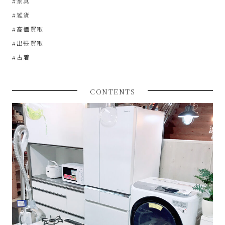
#家具
サ
#雑貨
#高価買取
イ
#出張買取
ク
#古着
ル
CONTENTS
品
販
売
雑
貨