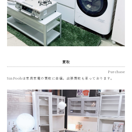
屋
み
た
い
買取
な
Purchase
お
SinPoohは家具家電の買取に自信。出張買取も承っております。
し
ゃ
れ