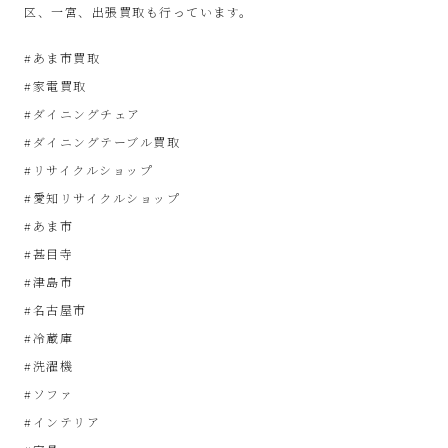
SinPooh
区、一宮、出張買取も行っています。
は
#あま市買取
#家電買取
中
#ダイニングチェア
#ダイニングテーブル買取
古
#リサイクルショップ
#愛知リサイクルショップ
家
#あま市
#甚目寺
電
#津島市
買
#名古屋市
#冷蔵庫
取・
#洗濯機
#ソファ
リ
#インテリア