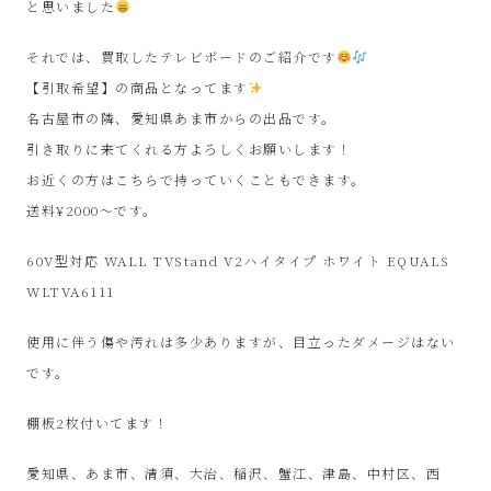
ル
と思いました
それでは、買取したテレビボードのご紹介です
シ
【引取希望】の商品となってます
ョ
名古屋市の隣、愛知県あま市からの出品です。
引き取りに来てくれる方よろしくお願いします！
ッ
お近くの方はこちらで持っていくこともできます。
送料¥2000〜です。
プ
60V型対応 WALL TVStand V2ハイタイプ ホワイト EQUALS
シ
WLTVA6111
ン
使用に伴う傷や汚れは多少ありますが、目立ったダメージはない
です。
プ
棚板2枚付いてます！
ー
愛知県、あま市、清須、大治、稲沢、蟹江、津島、中村区、西