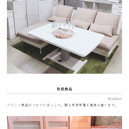
な
リ
サ
イ
ク
ル
取扱商品
シ
Product
ョ
ブランド良品がフロアにぎっしり。服も家具家電も雑貨も揃います。
ッ