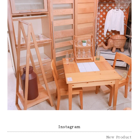
プ
あ
ま
市
Instagram
New Product